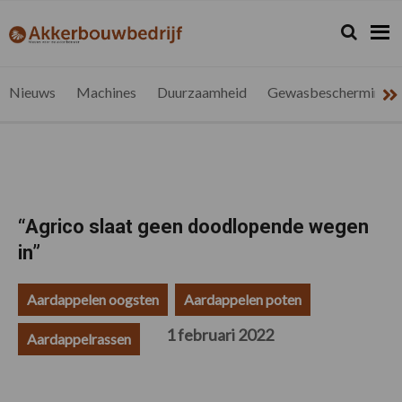
Spring
Door
Spring
Spring
naar
naar
naar
naar
Zoeken...
Zoek
akkerbouwbedrijf.be
Nieuws
de
de
de
de
hoofdnavigatie
hoofd
eerste
voettekst
voor
inhoud
sidebar
de
Nieuws
Machines
Duurzaamheid
Gewasbescherming
vlaamse
akkerbouwer
“Agrico slaat geen doodlopende wegen
in”
Aardappelen oogsten
Aardappelen poten
1 februari 2022
Aardappelrassen