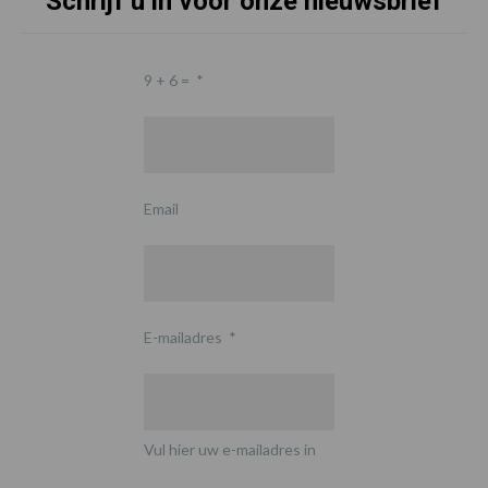
Schrijf u in voor onze nieuwsbrief
9 + 6 =
*
Email
E-mailadres
*
Vul hier uw e-mailadres in