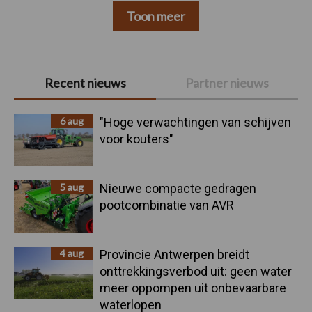
Toon meer
Primaire
Recent nieuws
Partner nieuws
Sidebar
6 aug
"Hoge verwachtingen van schijven
voor kouters"
5 aug
Nieuwe compacte gedragen
pootcombinatie van AVR
4 aug
Provincie Antwerpen breidt
onttrekkingsverbod uit: geen water
meer oppompen uit onbevaarbare
waterlopen