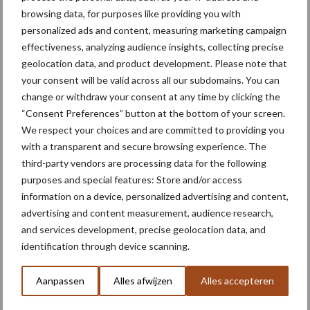
browsing data, for purposes like providing you with
Dit is een artikel uit de Akkerbouwkrant. Wil je deze thuis
personalized ads and content, measuring marketing campaign
ontvangen? Klik hier.
effectiveness, analyzing audience insights, collecting precise
geolocation data, and product development. Please note that
Tekst en beeld: Martin de Vries
your consent will be valid across all our subdomains. You can
Meer artikelen over aardappelrassen
change or withdraw your consent at any time by clicking the
“Consent Preferences” button at the bottom of your screen.
We respect your choices and are committed to providing you
NEPG-areaal
with a transparent and secure browsing experience. The
consumptieaardappelen
third-party vendors are processing data for the following
daalt met 11 procent
purposes and special features: Store and/or access
information on a device, personalized advertising and content,
advertising and content measurement, audience research,
Aardappel blijft troef, maar
and services development, precise geolocation data, and
vraagt blijvende promotie
identification through device scanning.
en kennisdeling
Aanpassen
Alles afwijzen
Alles accepteren