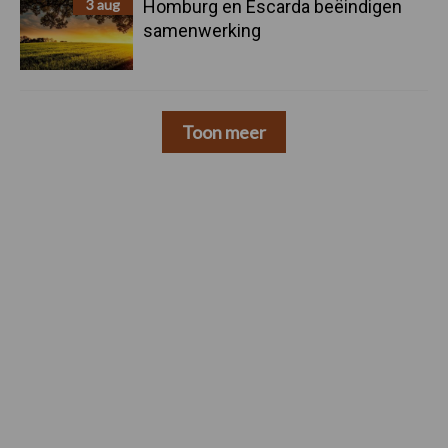
3 aug
Homburg en Escarda beëindigen
samenwerking
Toon meer
Footer