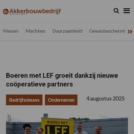
Spring
Door
Spring
Spring
naar
naar
naar
naar
Zoeken...
Zoek
akkerbouwbedrijf.be
Nieuws
de
de
de
de
hoofdnavigatie
hoofd
eerste
voettekst
voor
inhoud
sidebar
de
Nieuws
Machines
Duurzaamheid
Gewasbescherming
vlaamse
akkerbouwer
Boeren met LEF groeit dankzij nieuwe
coöperatieve partners
4 augustus 2025
Bedrijfsnieuws
Ondernemen