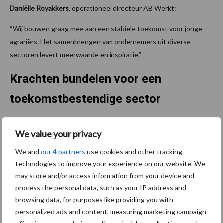
Daniëlle Royakkers
, operationeel directeur AB Werkt:
“Wij bouwen graag mee aan een stabiele toekomst voor jonge
agrariërs. Het samenbrengen van ondernemers uit diverse
sectoren levert meerwaarde en inspiratie.”
Krachten bundelen voor een
toekomstbestendige sector
Alle vier de coöperaties zetten hun netwerken in om jonge
We value your privacy
ondernemers te bereiken en geschikte deelnemers te werven.
We and
our 4 partners
use cookies and other tracking
“Het is prachtig dat zoveel partijen zich willen inzetten voor jonge
technologies to improve your experience on our website. We
boeren,” besluit Ronald van de Ven. “Samen met deze generatie
may store and/or access information from your device and
maken wij dé toekomst.”
process the personal data, such as your IP address and
browsing data, for purposes like providing you with
Bron: Voergroep Zuid
personalized ads and content, measuring marketing campaign