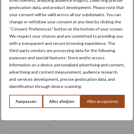
Meer artikelen over ondernemen
effectiveness, analyzing audience insights, collecting precise
geolocation data, and product development. Please note that
your consent will be valid across all our subdomains. You can
Akkervarkens bieden
change or withdraw your consent at any time by clicking the
kansen voor circulariteit op
“Consent Preferences” button at the bottom of your screen.
je bedrijf
We respect your choices and are committed to providing you
with a transparent and secure browsing experience. The
third-party vendors are processing data for the following
purposes and special features: Store and/or access
Conjuctuur gedaald, maar
volgens Brouns past enige
information on a device, personalized advertising and content,
nuance
advertising and content measurement, audience research,
and services development, precise geolocation data, and
identification through device scanning.
Belgische
Aanpassen
Alles afwijzen
Alles accepteren
aardappelproducten scoren
in Azië tijdens FHA
Singapore