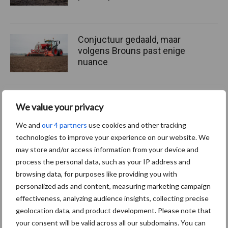
Conjuctuur gedaald, maar
volgens Brouns past enige
nuance
Belgische
We value your privacy
aardappelproducten scoren
We and
our 4 partners
use cookies and other tracking
in Azië tijdens FHA
technologies to improve your experience on our website. We
Singapore
may store and/or access information from your device and
process the personal data, such as your IP address and
browsing data, for purposes like providing you with
Meer lezen over:
personalized ads and content, measuring marketing campaign
effectiveness, analyzing audience insights, collecting precise
geolocation data, and product development. Please note that
Maak uw keuze
your consent will be valid across all our subdomains. You can