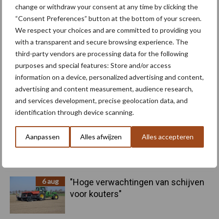
change or withdraw your consent at any time by clicking the
“Consent Preferences” button at the bottom of your screen.
We respect your choices and are committed to providing you
with a transparent and secure browsing experience. The
Machines
Duurzaamheid
third-party vendors are processing data for the following
purposes and special features: Store and/or access
information on a device, personalized advertising and content,
advertising and content measurement, audience research,
and services development, precise geolocation data, and
Toon meer
identification through device scanning.
Aanpassen
Alles afwijzen
Alles accepteren
Primaire
Recent nieuws
Partner nieuws
Sidebar
6 aug
"Hoge verwachtingen van schijven
voor kouters"