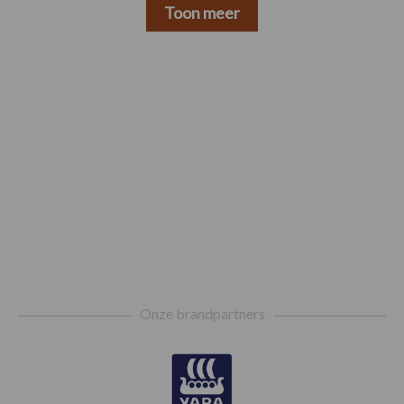
Toon meer
Footer
Onze brandpartners