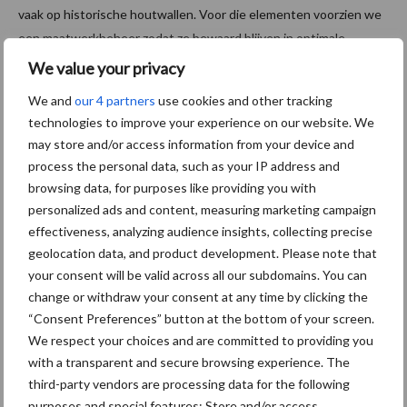
vaak op historische houtwallen. Voor die elementen voorzien we
een maatwerkbeheer zodat ze bewaard blijven in optimale
conditie.” zegt Mathias Vanspringel van Regionaal Landschap de
We value your privacy
Voorkempen.
We and
our 4 partners
use cookies and other tracking
technologies to improve your experience on our website. We
Navolging?
may store and/or access information from your device and
process the personal data, such as your IP address and
De gemeenten Essen en Kalmthout en de provincie Antwerpen
browsing data, for purposes like providing you with
engageren zich om het beheerplan verder uit te voeren.
personalized ads and content, measuring marketing campaign
“Dergelijk beheer is specialistenwerk,” licht Kalmthoutse
effectiveness, analyzing audience insights, collecting precise
schepen Sandra Hoppenbrouwers toe. “Een kostenefficiënt
geolocation data, and product development. Please note that
beheer, waar mogelijk ook in samenwerking met andere partners,
your consent will be valid across all our subdomains. You can
geniet voor onze gemeente de voorkeur”. We zullen via onze
change or withdraw your consent at any time by clicking the
“Consent Preferences” button at the bottom of your screen.
werking rond het ‘loket onderhoud buitengebied’ de gemeente
We respect your choices and are committed to providing you
Essen en Kalmthout blijven ondersteunen bij de beheerwerken in
with a transparent and secure browsing experience. The
de ruilverkaveling van Nieuwmoer en hoopt dat andere besturen
third-party vendors are processing data for the following
deze ‘good practice’ zullen volgen.
purposes and special features: Store and/or access