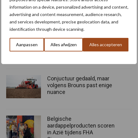
Bron:
Regionaal Landschap de Voorkempen
information on a device, personalized advertising and content,
advertising and content measurement, audience research,
Meer artikelen over ondernemen
and services development, precise geolocation data, and
identification through device scanning.
Akkervarkens bieden
kansen voor circulariteit op
Aanpassen
Alles afwijzen
Alles accepteren
je bedrijf
Conjuctuur gedaald, maar
volgens Brouns past enige
nuance
Belgische
aardappelproducten scoren
in Azië tijdens FHA