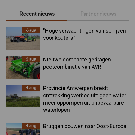
Primaire
Recent nieuws
Partner nieuws
Sidebar
6 aug
"Hoge verwachtingen van schijven
voor kouters"
5 aug
Nieuwe compacte gedragen
pootcombinatie van AVR
4 aug
Provincie Antwerpen breidt
onttrekkingsverbod uit: geen water
meer oppompen uit onbevaarbare
waterlopen
4 aug
Bruggen bouwen naar Oost-Europa