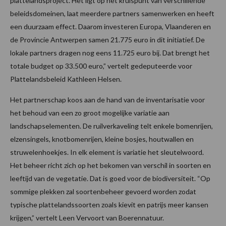
plattelandsproject. Het ligt op het kruispunt van verschillende
beleidsdomeinen, laat meerdere partners samenwerken en heeft
een duurzaam effect. Daarom investeren Europa, Vlaanderen en
de Provincie Antwerpen samen 21.775 euro in dit initiatief. De
lokale partners dragen nog eens 11.725 euro bij. Dat brengt het
totale budget op 33.500 euro,” vertelt gedeputeerde voor
Plattelandsbeleid Kathleen Helsen.
Het partnerschap koos aan de hand van de inventarisatie voor
het behoud van een zo groot mogelijke variatie aan
landschapselementen. De ruilverkaveling telt enkele bomenrijen,
elzensingels, knotbomenrijen, kleine bosjes, houtwallen en
struwelenhoekjes. In elk element is variatie het sleutelwoord.
Het beheer richt zich op het bekomen van verschil in soorten en
leeftijd van de vegetatie. Dat is goed voor de biodiversiteit. “Op
sommige plekken zal soortenbeheer gevoerd worden zodat
typische plattelandssoorten zoals kievit en patrijs meer kansen
krijgen,” vertelt Leen Vervoort van Boerennatuur.