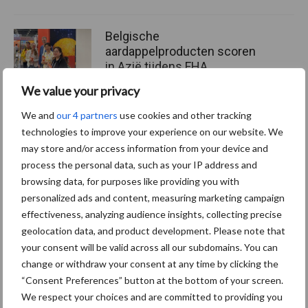
Belgische
aardappelproducten scoren
in Azië tijdens FHA
Singapore
We value your privacy
We and
our 4 partners
use cookies and other tracking
technologies to improve your experience on our website. We
Meer lezen over:
may store and/or access information from your device and
process the personal data, such as your IP address and
browsing data, for purposes like providing you with
Maak uw keuze
personalized ads and content, measuring marketing campaign
effectiveness, analyzing audience insights, collecting precise
geolocation data, and product development. Please note that
your consent will be valid across all our subdomains. You can
change or withdraw your consent at any time by clicking the
Machines
Duurzaamheid
“Consent Preferences” button at the bottom of your screen.
We respect your choices and are committed to providing you