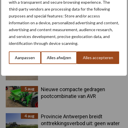
with a transparent and secure browsing experience. The
third-party vendors are processing data for the following
purposes and special features: Store and/or access
Toon meer
information on a device, personalized advertising and content,
advertising and content measurement, audience research,
and services development, precise geolocation data, and
Primaire
identification through device scanning.
Recent nieuws
Partner nieuws
Sidebar
Aanpassen
Alles afwijzen
Alles accepteren
6 aug
"Hoge verwachtingen van schijven
voor kouters"
5 aug
Nieuwe compacte gedragen
pootcombinatie van AVR
4 aug
Provincie Antwerpen breidt
onttrekkingsverbod uit: geen water