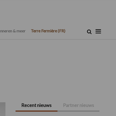
Zoeken...
Zoek
nneren & meer
Terre Fermière (FR)
Recent nieuws
Partner nieuws
Primaire