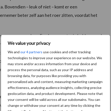
ata. Bovendien – leuk of niet – komt er een
ernemer beter zelf aan het roer zitten, voordat het
 en ga zo maar door. Een boer moet grip hebben op al
We value your privacy
erden gebruikt mag worden als de boer daar
We and
our 4 partners
use cookies and other tracking
t spelregels staan in de Gedragscode Datagebruik
technologies to improve your experience on our website. We
rdt voorzien. Met de gedragscode streven we naar
may store and/or access information from your device and
ns.”
process the personal data, such as your IP address and
browsing data, for purposes like providing you with
personalized ads and content, measuring marketing campaign
effectiveness, analyzing audience insights, collecting precise
geolocation data, and product development. Please note that
een dataruimte per teler. Daarin komen alle gegevens
your consent will be valid across all our subdomains. You can
e versnippering van data oplossen. Zo willen we, naast
change or withdraw your consent at any time by clicking the