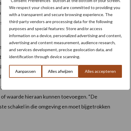
“Consent Preferences” button at the bottom of your screen.
rs hierin eenvoudig hun milieuprestaties kunnen
We respect your choices and are committed to providing you
 Prestatie Indicatoren, oftewel KPI’s, uit de
with a transparent and secure browsing experience. The
third-party vendors are processing data for the following
laten zien waar je als bedrijf staat en zorgen ervoor
purposes and special features: Store and/or access
information on a device, personalized advertising and content,
advertising and content measurement, audience research,
hele keten. “We kunnen dit niet aan de markt overlaten.
and services development, precise geolocation data, and
t deze gegevens dan de teler zelf.” BO Akkerbouw
identification through device scanning.
ok afstemming met de overheid. Samen met het
Aanpassen
Alles afwijzen
Alles accepteren
& Research en RVO (Rijksdienst voor Ondernemend
g van het data-ecosysteem open teelten. Een
a of waarde hieraan kunnen toevoegen. “De
ste schakel in die omgeving en moet bijgetrokken