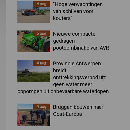
Sidebar
6 aug
"Hoge verwachtingen
van schijven voor
kouters"
5 aug
Nieuwe compacte
gedragen
pootcombinatie van AVR
4 aug
Provincie Antwerpen
breidt
onttrekkingsverbod uit:
geen water meer
oppompen uit onbevaarbare waterlopen
4 aug
Bruggen bouwen naar
Oost-Europa