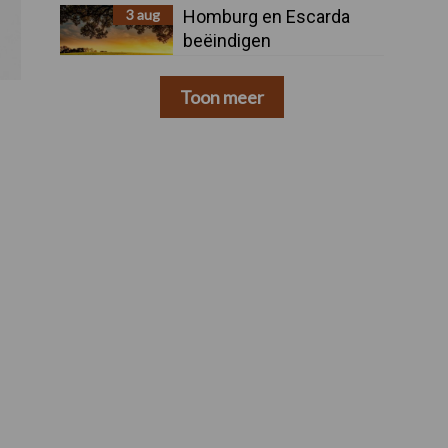
3 aug
Homburg en Escarda
beëindigen
samenwerking
Toon meer