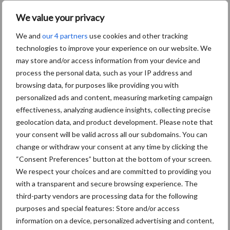
“Hoge verwachtingen van
We value your privacy
schijven voor kouters”
We and
our 4 partners
use cookies and other tracking
technologies to improve your experience on our website. We
may store and/or access information from your device and
process the personal data, such as your IP address and
Nieuwe compacte
browsing data, for purposes like providing you with
gedragen pootcombinatie
personalized ads and content, measuring marketing campaign
van AVR
effectiveness, analyzing audience insights, collecting precise
geolocation data, and product development. Please note that
your consent will be valid across all our subdomains. You can
Provincie Antwerpen breidt
change or withdraw your consent at any time by clicking the
onttrekkingsverbod uit:
“Consent Preferences” button at the bottom of your screen.
geen water meer
We respect your choices and are committed to providing you
oppompen uit onbevaarbare
with a transparent and secure browsing experience. The
waterlopen
third-party vendors are processing data for the following
purposes and special features: Store and/or access
information on a device, personalized advertising and content,