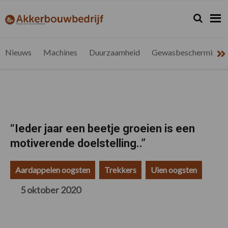
Spring
Door
Spring
Spring
naar
naar
naar
naar
Zoeken...
Zoek
akkerbouwbedrijf.be
Nieuws
de
de
de
de
hoofdnavigatie
hoofd
eerste
voettekst
voor
inhoud
sidebar
de
Nieuws
Machines
Duurzaamheid
Gewasbescherming
vlaamse
akkerbouwer
“Ieder jaar een beetje groeien is een
motiverende doelstelling..”
Aardappelen oogsten
Trekkers
Uien oogsten
5 oktober 2020