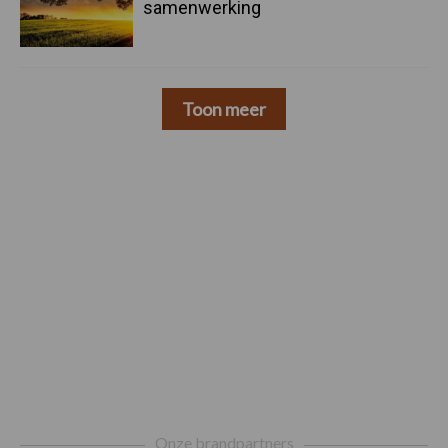
samenwerking
Toon meer
Footer
Onze brandpartners