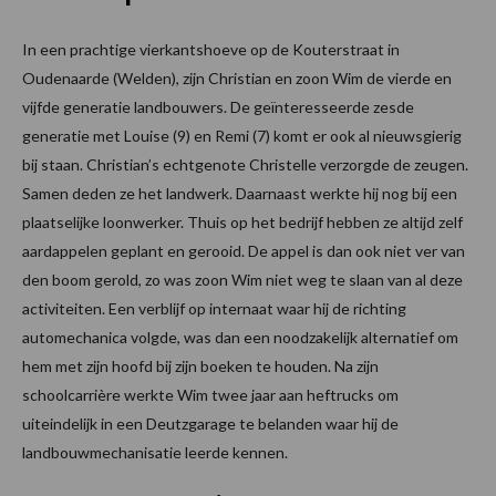
In een prachtige vierkantshoeve op de Kouterstraat in
Oudenaarde (Welden), zijn Christian en zoon Wim de vierde en
vijfde generatie landbouwers. De geïnteresseerde zesde
generatie met Louise (9) en Remi (7) komt er ook al nieuwsgierig
bij staan. Christian’s echtgenote Christelle verzorgde de zeugen.
Samen deden ze het landwerk. Daarnaast werkte hij nog bij een
plaatselijke loonwerker. Thuis op het bedrijf hebben ze altijd zelf
aardappelen geplant en gerooid. De appel is dan ook niet ver van
den boom gerold, zo was zoon Wim niet weg te slaan van al deze
activiteiten. Een verblijf op internaat waar hij de richting
automechanica volgde, was dan een noodzakelijk alternatief om
hem met zijn hoofd bij zijn boeken te houden. Na zijn
schoolcarrière werkte Wim twee jaar aan heftrucks om
uiteindelijk in een Deutzgarage te belanden waar hij de
landbouwmechanisatie leerde kennen.