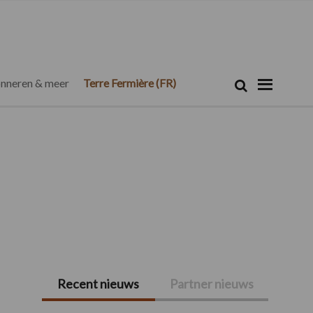
Zoeken...
Zoek
nneren & meer
Terre Fermière (FR)
Recent nieuws
Partner nieuws
Primaire