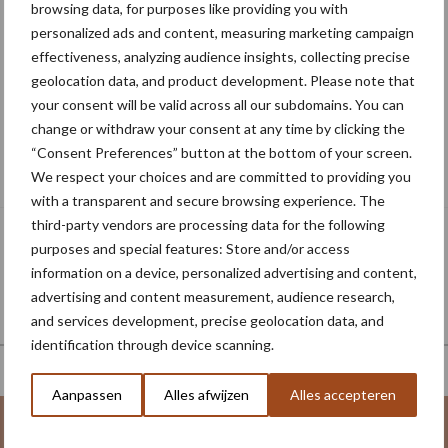
browsing data, for purposes like providing you with
personalized ads and content, measuring marketing campaign
effectiveness, analyzing audience insights, collecting precise
geolocation data, and product development. Please note that
your consent will be valid across all our subdomains. You can
change or withdraw your consent at any time by clicking the
Nieuwe compacte gedragen
“Consent Preferences” button at the bottom of your screen.
pootcombinatie van AVR
We respect your choices and are committed to providing you
with a transparent and secure browsing experience. The
third-party vendors are processing data for the following
purposes and special features: Store and/or access
information on a device, personalized advertising and content,
advertising and content measurement, audience research,
and services development, precise geolocation data, and
identification through device scanning.
Aanpassen
Alles afwijzen
Alles accepteren