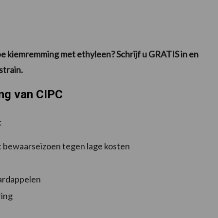
pe kiemremming met ethyleen? Schrijf u GRATIS in en
train.
ing van CIPC
:
et bewaarseizoen tegen lage kosten
aardappelen
ring