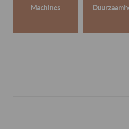
Machines
Duurzaamh
Footer