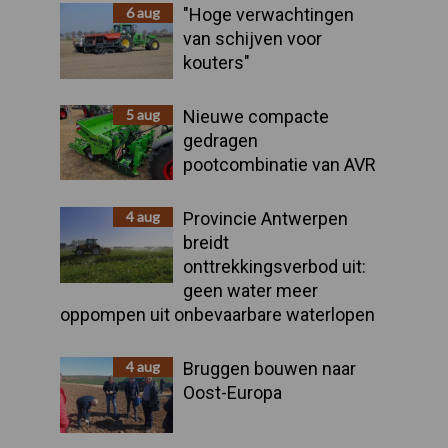
Sidebar
6 aug
"Hoge verwachtingen
van schijven voor
kouters"
5 aug
Nieuwe compacte
gedragen
pootcombinatie van AVR
4 aug
Provincie Antwerpen
breidt
onttrekkingsverbod uit:
geen water meer
oppompen uit onbevaarbare waterlopen
4 aug
Bruggen bouwen naar
Oost-Europa