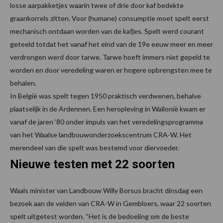
losse aarpakketjes waarin twee of drie door kaf bedekte
graankorrels zitten. Voor (humane) consumptie moet spelt eerst
mechanisch ontdaan worden van de kafjes. Spelt werd courant
geteeld totdat het vanaf het eind van de 19e eeuw meer en meer
verdrongen werd door tarwe. Tarwe hoeft immers niet gepeld te
worden en door veredeling waren er hogere opbrengsten mee te
behalen.
In België was spelt tegen 1950 praktisch verdwenen, behalve
plaatselijk in de Ardennen. Een heropleving in Wallonië kwam er
vanaf de jaren ‘80 onder impuls van het veredelingsprogramma
van het Waalse landbouwonderzoekscentrum CRA-W. Het
merendeel van die spelt was bestemd voor diervoeder.
Nieuwe testen met 22 soorten
Waals minister van Landbouw Willy Borsus bracht dinsdag een
bezoek aan de velden van CRA-W in Gembloers, waar 22 soorten
spelt uitgetest worden. “Het is de bedoeling om de beste