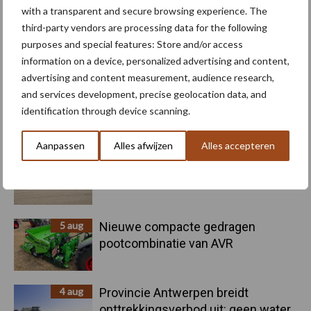
with a transparent and secure browsing experience. The
third-party vendors are processing data for the following
purposes and special features: Store and/or access
Toon meer
information on a device, personalized advertising and content,
advertising and content measurement, audience research,
and services development, precise geolocation data, and
Primaire
identification through device scanning.
Recent nieuws
Partner nieuws
Sidebar
Aanpassen
Alles afwijzen
Alles accepteren
6 aug
"Hoge verwachtingen van schijven
voor kouters"
5 aug
Nieuwe compacte gedragen
pootcombinatie van AVR
4 aug
Provincie Antwerpen breidt
onttrekkingsverbod uit: geen water