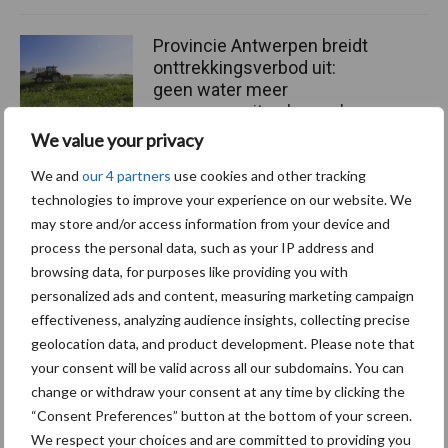
Provincie Antwerpen breidt
onttrekkingsverbod uit:
geen water meer
oppompen uit onbevaarbare
waterlopen
We value your privacy
We and
our 4 partners
use cookies and other tracking
technologies to improve your experience on our website. We
Meer lezen over:
may store and/or access information from your device and
process the personal data, such as your IP address and
browsing data, for purposes like providing you with
Maak uw keuze
personalized ads and content, measuring marketing campaign
effectiveness, analyzing audience insights, collecting precise
geolocation data, and product development. Please note that
your consent will be valid across all our subdomains. You can
change or withdraw your consent at any time by clicking the
Machines
Duurzaamheid
“Consent Preferences” button at the bottom of your screen.
We respect your choices and are committed to providing you