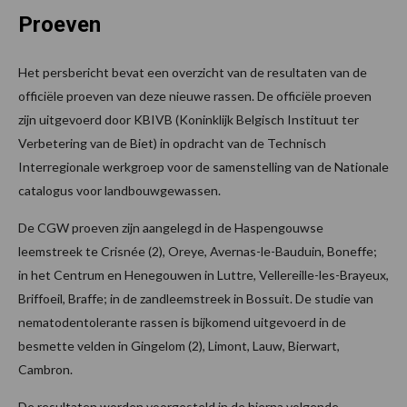
Proeven
Het persbericht bevat een overzicht van de resultaten van de
officiële proeven van deze nieuwe rassen. De officiële proeven
zijn uitgevoerd door KBIVB (Koninklijk Belgisch Instituut ter
Verbetering van de Biet) in opdracht van de Technisch
Interregionale werkgroep voor de samenstelling van de Nationale
catalogus voor landbouwgewassen.
De CGW proeven zijn aangelegd in de Haspengouwse
leemstreek te Crisnée (2), Oreye, Avernas-le-Bauduin, Boneffe;
in het Centrum en Henegouwen in Luttre, Vellereille-les-Brayeux,
Briffoeil, Braffe; in de zandleemstreek in Bossuit. De studie van
nematodentolerante rassen is bijkomend uitgevoerd in de
besmette velden in Gingelom (2), Limont, Lauw, Bierwart,
Cambron.
De resultaten worden voorgesteld in de hierna volgende