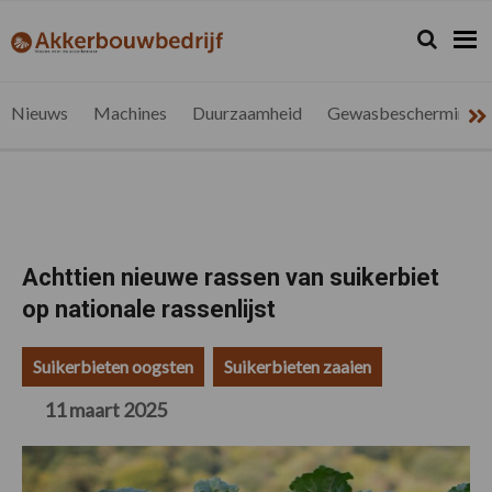
Spring
Door
Spring
Spring
naar
naar
naar
naar
Zoeken...
Zoek
akkerbouwbedrijf.be
Nieuws
de
de
de
de
hoofdnavigatie
hoofd
eerste
voettekst
voor
inhoud
sidebar
de
Nieuws
Machines
Duurzaamheid
Gewasbescherming
vlaamse
akkerbouwer
Achttien nieuwe rassen van suikerbiet
op nationale rassenlijst
Suikerbieten oogsten
Suikerbieten zaaien
11 maart 2025