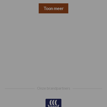
Toon meer
Footer
Onze brandpartners