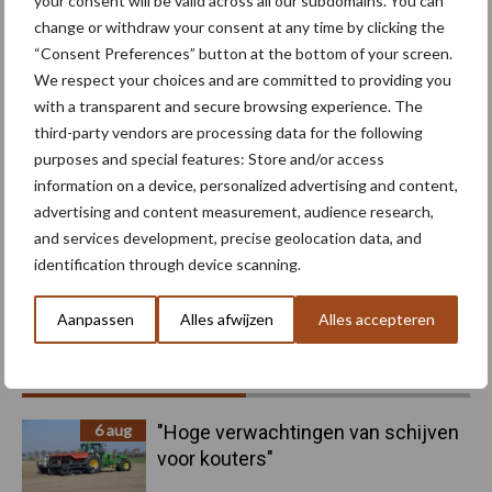
your consent will be valid across all our subdomains. You can
change or withdraw your consent at any time by clicking the
“Consent Preferences” button at the bottom of your screen.
We respect your choices and are committed to providing you
with a transparent and secure browsing experience. The
Machines
Duurzaamheid
third-party vendors are processing data for the following
purposes and special features: Store and/or access
information on a device, personalized advertising and content,
advertising and content measurement, audience research,
and services development, precise geolocation data, and
Toon meer
identification through device scanning.
Aanpassen
Alles afwijzen
Alles accepteren
Primaire
Recent nieuws
Partner nieuws
Sidebar
6 aug
"Hoge verwachtingen van schijven
voor kouters"