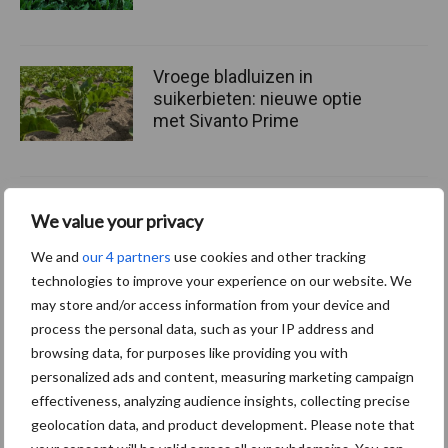
Vroege bladluizen in
suikerbieten: nieuwe optie
met Sivanto Prime
Minder aardappelen en
We value your privacy
suikerbieten, meer grasland
en
We and
our 4 partners
use cookies and other tracking
biodiversiteitsvriendelijke
technologies to improve your experience on our website. We
teelten
may store and/or access information from your device and
process the personal data, such as your IP address and
browsing data, for purposes like providing you with
personalized ads and content, measuring marketing campaign
Meer lezen over:
effectiveness, analyzing audience insights, collecting precise
geolocation data, and product development. Please note that
Maak uw keuze