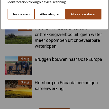
identification through device scanning.
5 aug
Nieuwe compacte gedragen
pootcombinatie van AVR
Aanpassen
Alles afwijzen
Alles accepteren
4 aug
Provincie Antwerpen breidt
onttrekkingsverbod uit: geen water
meer oppompen uit onbevaarbare
waterlopen
4 aug
Bruggen bouwen naar Oost-Europa
3 aug
Homburg en Escarda beëindigen
samenwerking