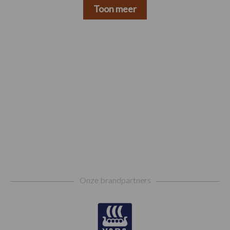
Toon meer
Footer
Onze brandpartners