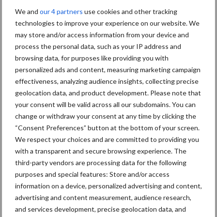
We and
our 4 partners
use cookies and other tracking
technologies to improve your experience on our website. We
may store and/or access information from your device and
Machines
Duurzaamheid
process the personal data, such as your IP address and
browsing data, for purposes like providing you with
personalized ads and content, measuring marketing campaign
effectiveness, analyzing audience insights, collecting precise
geolocation data, and product development. Please note that
your consent will be valid across all our subdomains. You can
Toon meer
change or withdraw your consent at any time by clicking the
“Consent Preferences” button at the bottom of your screen.
We respect your choices and are committed to providing you
Primaire
with a transparent and secure browsing experience. The
Recent nieuws
Partner nieuws
third-party vendors are processing data for the following
Sidebar
purposes and special features: Store and/or access
6 aug
"Hoge verwachtingen van schijven
information on a device, personalized advertising and content,
voor kouters"
advertising and content measurement, audience research,
and services development, precise geolocation data, and