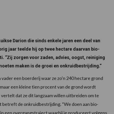
uikse Darion die sinds enkele jaren een deel van
orig jaar teelde hij op twee hectare daarvan bio-
. “Zij zorgen voor zaden, advies, oogst, reiniging
moeten maken is de groei en onkruidbestrijding.”
n vader een boerderij waar ze zo’n 240 hectare grond
maar een kleine tien procent van de grond wordt
vertelt dat ze dit langzaam willen uitbreiden om te
t betreft de onkruidbestrijding. “We doen aan bio-
je in een overgangstraject waarbij je produceert volgens