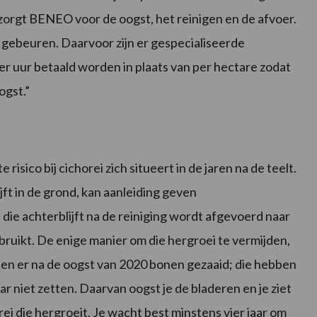
 zorgt BENEO voor de oogst, het reinigen en de afvoer.
 gebeuren. Daarvoor zijn er gespecialiseerde
 uur betaald worden in plaats van per hectare zodat
ogst.”
risico bij cichorei zich situeert in de jaren na de teelt.
jft in de grond, kan aanleiding geven
die achterblijft na de reiniging wordt afgevoerd naar
bruikt. De enige manier om die hergroei te vermijden,
en er na de oogst van 2020 bonen gezaaid; die hebben
aar niet zetten. Daarvan oogst je de bladeren en je ziet
rei die hergroeit. Je wacht best minstens vier jaar om