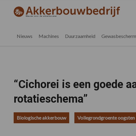
Spring
Door
Spring
Spring
naar
naar
naar
naar
akkerbouwbedrijf.be
Nieuws
de
de
de
de
hoofdnavigatie
hoofd
eerste
voettekst
voor
inhoud
sidebar
de
Nieuws
Machines
Duurzaamheid
Gewasbescherm
vlaamse
akkerbouwer
“Cichorei is een goede aa
rotatieschema”
Biologische akkerbouw
Vollegrondgroente oogsten