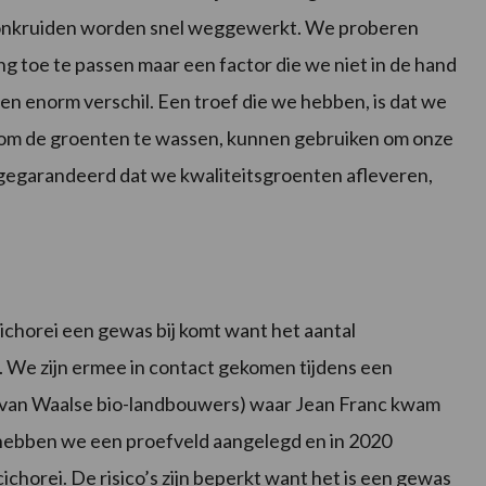
 onkruiden worden snel weggewerkt. We proberen
g toe te passen maar een factor die we niet in de hand
een enorm verschil. Een troef die we hebben, is dat we
t om de groenten te wassen, kunnen gebruiken om onze
r gegarandeerd dat we kwaliteitsgroenten afleveren,
cichorei een gewas bij komt want het aantal
 We zijn ermee in contact gekomen tijdens een
g van Waalse bio-landbouwers) waar Jean Franc kwam
hebben we een proefveld aangelegd en in 2020
chorei. De risico’s zijn beperkt want het is een gewas