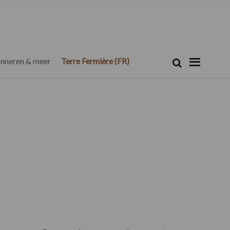
Zoeken...
Zoek
nneren & meer
Terre Fermière (FR)