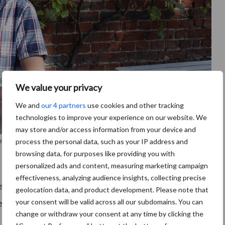
We value your privacy
We and
our 4 partners
use cookies and other tracking
technologies to improve your experience on our website. We
may store and/or access information from your device and
erre.
process the personal data, such as your IP address and
browsing data, for purposes like providing you with
personalized ads and content, measuring marketing campaign
effectiveness, analyzing audience insights, collecting precise
eten worden er op de boerderij ook al meer dan dertig
geolocation data, and product development. Please note that
l geluk met onze ligging. We kunnen aardappelen
your consent will be valid across all our subdomains. You can
change or withdraw your consent at any time by clicking the
n coöperatie die streeft naar duurzame