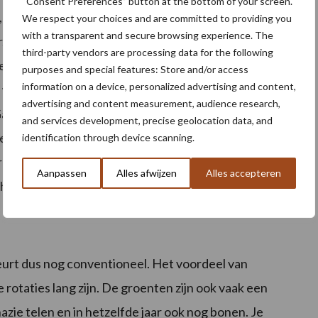
“Consent Preferences” button at the bottom of your screen.
t, waar men groenten verwerkt en direct
We respect your choices and are committed to providing you
with a transparent and secure browsing experience. The
er. De fabriek had een vraag naar bio-producten en
third-party vendors are processing data for the following
n werkten, waaronder wij. Ik zie de bio-teelt als
purposes and special features: Store and/or access
information on a device, personalized advertising and content,
l werk en is toch ook een stukje een avontuur. De
advertising and content measurement, audience research,
Gaan we niet teveel met onkruid zitten?” Bovendien
and services development, precise geolocation data, and
lt biologisch doen als je een familiebedrijf
identification through device scanning.
 vraagt dit een totaal andere logistiek. Je hebt
Aanpassen
Alles afwijzen
Alles accepteren
 hele jaar door onkruid verwijderen.”
eurt dus nog conventioneel. Het voordeel van
 rotaties lang zijn. De groenten zijn ook vaak een
azie telen en in hetzelfde jaar ook nog bonen. Je