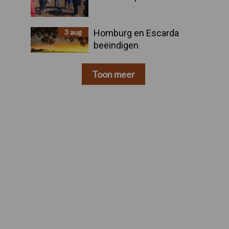
3 aug
Homburg en Escarda
beëindigen
samenwerking
Toon meer