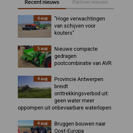
Recent nieuws
Partner nieuws
Primaire
Sidebar
6 aug
"Hoge verwachtingen
van schijven voor
kouters"
5 aug
Nieuwe compacte
gedragen
pootcombinatie van AVR
4 aug
Provincie Antwerpen
breidt
onttrekkingsverbod uit:
geen water meer
oppompen uit onbevaarbare waterlopen
4 aug
Bruggen bouwen naar
Oost-Europa