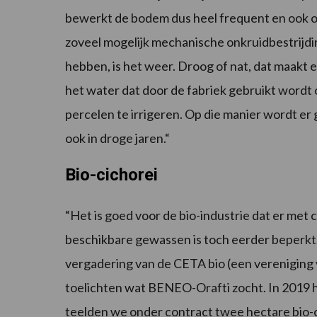
bewerkt de bodem dus heel frequent en ook
zoveel mogelijk mechanische onkruidbestrijdin
hebben, is het weer. Droog of nat, dat maakt 
het water dat door de fabriek gebruikt word
percelen te irrigeren. Op die manier wordt e
ook in droge jaren.“
Bio-cichorei
“Het is goed voor de bio-industrie dat er met 
beschikbare gewassen is toch eerder beperkt.
vergadering van de CETA bio (een verenigin
toelichten wat BENEO-Orafti zocht. In 2019 
teelden we onder contract twee hectare bio-ci