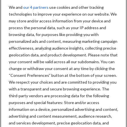
Ook Braet-De Vos ziet een grote groei in de vraag naar
We and
our 4 partners
use cookies and other tracking
technologies to improve your experience on our website. We
peulvruchten. “Ten dele is dat te verklaren door de groeimarkt
may store and/or access information from your device and
van vleesvervangers, maar ook op het gebied van brood- op
process the personal data, such as your IP address and
pastaverbeteraars is er vraag naar meel uit kikkererwten of
browsing data, for purposes like providing you with
linzen”, aldus Braet. Het teeltpotentieel in Vlaanderen zal volgens
personalized ads and content, measuring marketing campaign
hem sterk samenhangen met de vraag of consumenten bereid
effectiveness, analyzing audience insights, collecting precise
zijn er meer voor te betalen. Behalve de import van peulvruchten
geolocation data, and product development. Please note that
draagt zijn bedrijf ook zorg voor het filteren en de schoonmaak
your consent will be valid across all our subdomains. You can
van de peulvruchten.
change or withdraw your consent at any time by clicking the
“Consent Preferences” button at the bottom of your screen.
Bron:
VILT
We respect your choices and are committed to providing you
Meer artikelen over
with a transparent and secure browsing experience. The
third-party vendors are processing data for the following
vollegrondsgroente zaaien
purposes and special features: Store and/or access
information on a device, personalized advertising and content,
Asperge, een
advertising and content measurement, audience research,
voorjaarsgroente die
and services development, precise geolocation data, and
Belgische telers aanspreekt