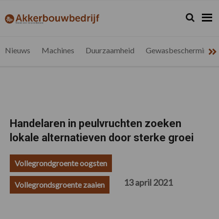
Spring
Door
Spring
Spring
naar
naar
naar
naar
Zoeken...
Zoek
akkerbouwbedrijf.be
Nieuws
de
de
de
de
hoofdnavigatie
hoofd
eerste
voettekst
voor
inhoud
sidebar
de
Nieuws
Machines
Duurzaamheid
Gewasbescherming
vlaamse
akkerbouwer
Handelaren in peulvruchten zoeken
lokale alternatieven door sterke groei
Vollegrondgroente oogsten
13 april 2021
Vollegrondsgroente zaaien