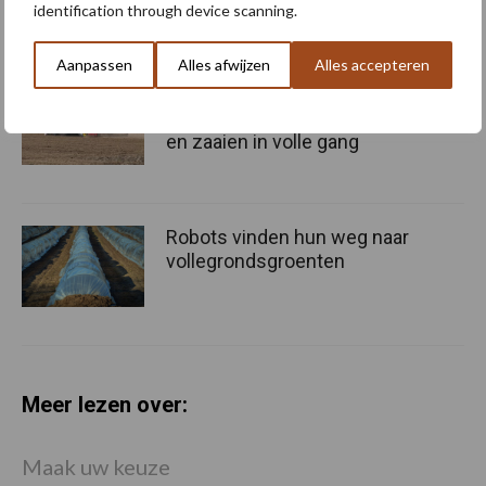
identification through device scanning.
Aanpassen
Alles afwijzen
Alles accepteren
Voorjaarsdrukte op
Flevolandse percelen: poten
en zaaien in volle gang
Robots vinden hun weg naar
vollegrondsgroenten
Meer lezen over:
Maak uw keuze