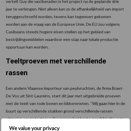
vertelt Guy die vastberaden is het project na de geplande drie
jaar te verlengen. Niet alleen kan zo de afhankelijkheid van import
teruggeschroefd worden, tevens kan tegemoet gekomen
worden aan de vraag van de Europese Unie. De EU zou volgens
Casibeans steeds hogere eisen stellen op het gebied van
bestrijdingsmiddelen waardoor een stap naar lokale productie
opportuun kan worden.
Teeltproeven met verschillende
rassen
Een andere Vlaamse importeur van peulvruchten, de firma Braet-
De Vos uit Sint-Laureins, start dit jaar met uitgebreide proeven
met de teelt van rode bonen en kikkererwten. “Wij gaan hier in de
buurt op verschillende stukken grond verschillende rassen
uitzaaien om zo te zien welke rassen het beste geschikt zijn voor
de teelt in Vlaanderen”, vertelt zaakvoerder Wouter Braet.
We value your privacy