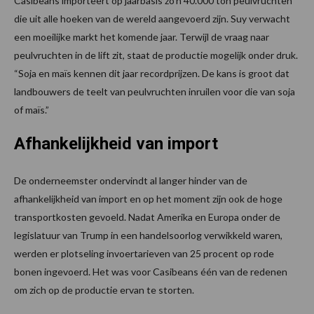
Casibeans importeert op jaarbasis zo’n 40.000 ton peulvruchten
die uit alle hoeken van de wereld aangevoerd zijn. Suy verwacht
een moeilijke markt het komende jaar. Terwijl de vraag naar
peulvruchten in de lift zit, staat de productie mogelijk onder druk.
“Soja en maïs kennen dit jaar recordprijzen. De kans is groot dat
landbouwers de teelt van peulvruchten inruilen voor die van soja
of maïs.”
Afhankelijkheid van import
De onderneemster ondervindt al langer hinder van de
afhankelijkheid van import en op het moment zijn ook de hoge
transportkosten gevoeld. Nadat Amerika en Europa onder de
legislatuur van Trump in een handelsoorlog verwikkeld waren,
werden er plotseling invoertarieven van 25 procent op rode
bonen ingevoerd. Het was voor Casibeans één van de redenen
om zich op de productie ervan te storten.