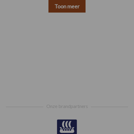
Toon meer
Footer
Onze brandpartners