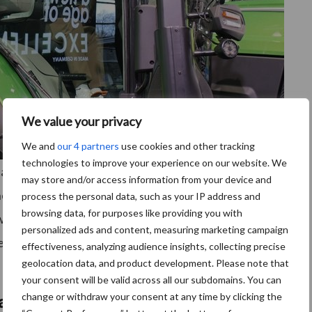
We value your privacy
We and
our 4 partners
use cookies and other tracking
technologies to improve your experience on our website. We
le displays. Een 15-inch iCluster in de A-stijl voor
may store and/or access information from your device and
nch iMonitor5 op de iControl-armleuning voor
process the personal data, such as your IP address and
browsing data, for purposes like providing you with
w. De machine is verder uitgerust met twee joysticks.
personalized ads and content, measuring marketing campaign
erancier vrij toewijsbaar zijn, en de CrossLever met
effectiveness, analyzing audience insights, collecting precise
geolocation data, and product development. Please note that
your consent will be valid across all our subdomains. You can
change or withdraw your consent at any time by clicking the
maak