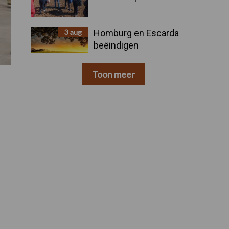
3 aug
Homburg en Escarda
beëindigen
samenwerking
Toon meer