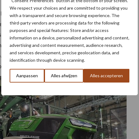
“Consent Preferences” button at the bottom of your screen.
We respect your choices and are committed to providing you
eursvloer zijn direct al
enkele trekkers
besteld voor
with a transparent and secure browsing experience. The
third-party vendors are processing data for the following
nieuwe modellen, waarvan onderdelen in de komende
purposes and special features: Store and/or access
series, komt op een moment dat het relatieve
information on a device, personalized advertising and content,
elgië groeit. Kopers profiteren bovendien vijf jaar
advertising and content measurement, audience research,
and services development, precise geolocation data, and
re allriskverzekering bij totaalverlies en schade, die
identification through device scanning.
op basis van nieuwwaarde.
Aanpassen
Alles afwijzen
Alles accepteren