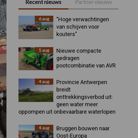
Recent nieuws
Partner nieuws
Primaire
Sidebar
6 aug
"Hoge verwachtingen
van schijven voor
kouters"
5 aug
Nieuwe compacte
gedragen
pootcombinatie van AVR
4 aug
Provincie Antwerpen
breidt
onttrekkingsverbod uit:
geen water meer
oppompen uit onbevaarbare waterlopen
4 aug
Bruggen bouwen naar
Oost-Europa