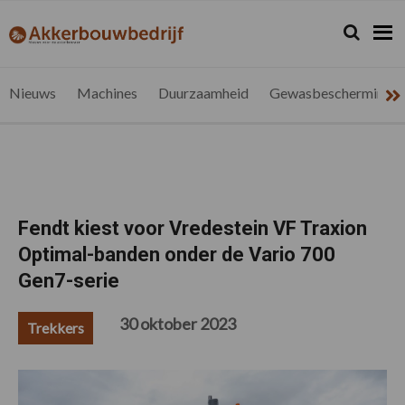
Spring
Door
Spring
Spring
naar
naar
naar
naar
Zoeken...
Zoek
akkerbouwbedrijf.be
Nieuws
de
de
de
de
hoofdnavigatie
hoofd
eerste
voettekst
voor
inhoud
sidebar
de
Nieuws
Machines
Duurzaamheid
Gewasbescherming
vlaamse
akkerbouwer
Fendt kiest voor Vredestein VF Traxion
Optimal-banden onder de Vario 700
Gen7-serie
30 oktober 2023
Trekkers