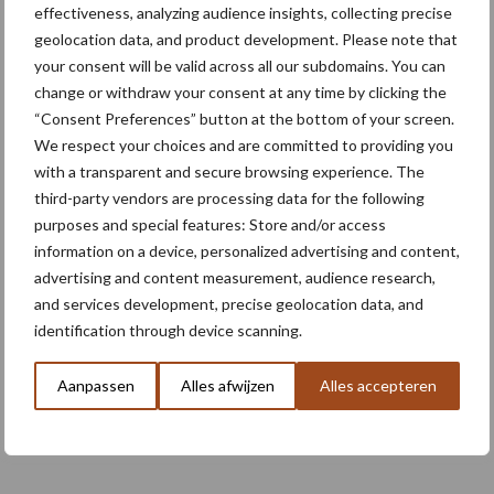
effectiveness, analyzing audience insights, collecting precise
geolocation data, and product development. Please note that
Meer lezen over:
your consent will be valid across all our subdomains. You can
change or withdraw your consent at any time by clicking the
“Consent Preferences” button at the bottom of your screen.
Maak uw keuze
We respect your choices and are committed to providing you
with a transparent and secure browsing experience. The
third-party vendors are processing data for the following
purposes and special features: Store and/or access
information on a device, personalized advertising and content,
Machines
Duurzaamheid
advertising and content measurement, audience research,
and services development, precise geolocation data, and
identification through device scanning.
Aanpassen
Alles afwijzen
Alles accepteren
Toon meer
Primaire