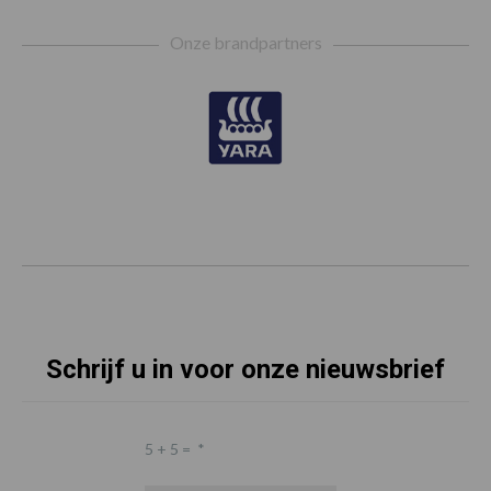
Footer
Onze brandpartners
Schrijf u in voor onze nieuwsbrief
5 + 5 =
*