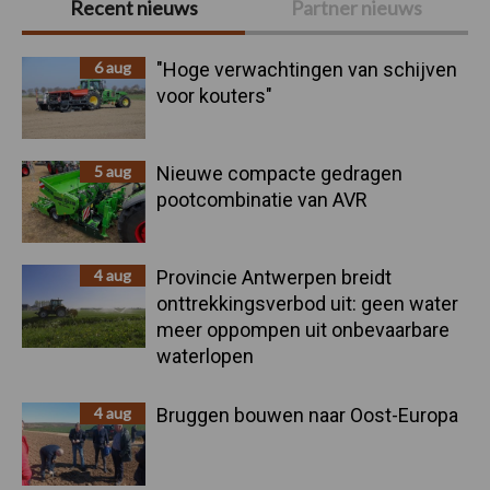
Recent nieuws
Partner nieuws
Sidebar
6 aug
"Hoge verwachtingen van schijven
voor kouters"
5 aug
Nieuwe compacte gedragen
pootcombinatie van AVR
4 aug
Provincie Antwerpen breidt
onttrekkingsverbod uit: geen water
meer oppompen uit onbevaarbare
waterlopen
4 aug
Bruggen bouwen naar Oost-Europa