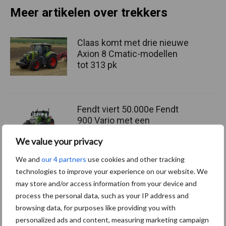
Meer artikelen over trekkers
Claas komt met drie nieuwe
Axion 8 Cmatic-modellen
tot 313 pk
Fendt viert 50.000e Fendt
900 Vario met een
gelimiteerd jubileummodel
We value your privacy
We and
our 4 partners
use cookies and other tracking
technologies to improve your experience on our website. We
Juiste bandenspanning
may store and/or access information from your device and
levert meetbare
process the personal data, such as your IP address and
brandstofbesparing op bij
browsing data, for purposes like providing you with
transportwerk
personalized ads and content, measuring marketing campaign