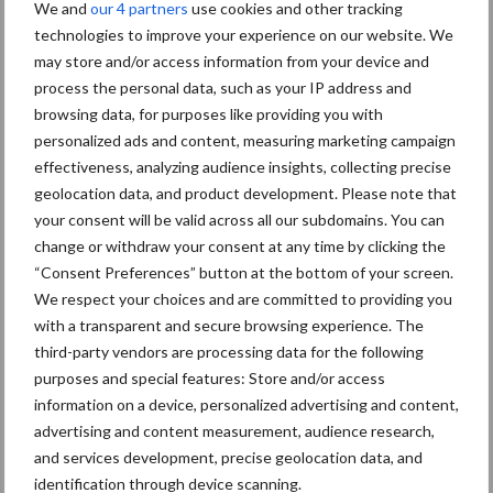
We and
our 4 partners
use cookies and other tracking
technologies to improve your experience on our website. We
Fendt viert 50.000e Fendt
may store and/or access information from your device and
900 Vario met een
process the personal data, such as your IP address and
gelimiteerd jubileummodel
browsing data, for purposes like providing you with
personalized ads and content, measuring marketing campaign
effectiveness, analyzing audience insights, collecting precise
geolocation data, and product development. Please note that
Juiste bandenspanning
your consent will be valid across all our subdomains. You can
levert meetbare
brandstofbesparing op bij
change or withdraw your consent at any time by clicking the
transportwerk
“Consent Preferences” button at the bottom of your screen.
We respect your choices and are committed to providing you
with a transparent and secure browsing experience. The
third-party vendors are processing data for the following
Meer lezen over:
purposes and special features: Store and/or access
information on a device, personalized advertising and content,
Maak uw keuze
advertising and content measurement, audience research,
and services development, precise geolocation data, and
identification through device scanning.