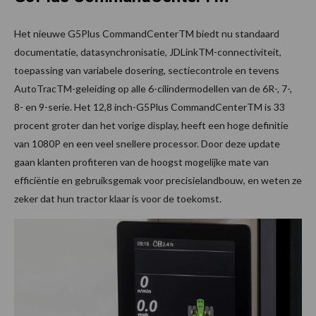
Het nieuwe G5Plus CommandCenterTM biedt nu standaard
documentatie, datasynchronisatie, JDLinkTM-connectiviteit,
toepassing van variabele dosering, sectiecontrole en tevens
AutoTracTM-geleiding op alle 6-cilindermodellen van de 6R-, 7-,
8- en 9-serie. Het 12,8 inch-G5Plus CommandCenterTM is 33
procent groter dan het vorige display, heeft een hoge definitie
van 1080P en een veel snellere processor. Door deze update
gaan klanten profiteren van de hoogst mogelijke mate van
efficiëntie en gebruiksgemak voor precisielandbouw, en weten ze
zeker dat hun tractor klaar is voor de toekomst.