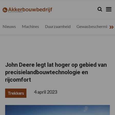
Spring
Door
Spring
Spring
naar
naar
naar
naar
Zoeken...
Zoek
akkerbouwbedrijf.be
Nieuws
de
de
de
de
hoofdnavigatie
hoofd
eerste
voettekst
voor
inhoud
sidebar
de
Nieuws
Machines
Duurzaamheid
Gewasbescherming
vlaamse
akkerbouwer
John Deere legt lat hoger op gebied van
precisielandbouwtechnologie en
rijcomfort
4 april 2023
Trekkers