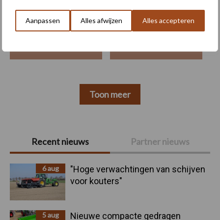
Aanpassen
Alles afwijzen
Alles accepteren
Machines
Duurzaamheid
Toon meer
Primaire
Recent nieuws
Partner nieuws
Sidebar
6 aug
"Hoge verwachtingen van schijven
voor kouters"
5 aug
Nieuwe compacte gedragen