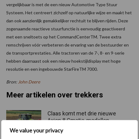
vergelijkbaar is met de een nieuw Automotive Type Stuur
Systeem. Het centreert zichzelf op natuurlijke wijze en maakt het
dan ook aanzienlijk gemakkelijker rechtuit te blijven rijden. Deze
zogenaamde reactieve stuurfunctie is eenvoudig geactiveerd
met een sneltoets op het CommandCenterTM. Twee extra
remschrijven vóór verbeteren de ervaring van de bestuurder en
de transportprestaties. Alle tractoren van de 7-, 8- en 9-serie
hebben daarnaast ook een nieuw hoekstijldisplay met hoge
resolutie en een ingebouwde StarFireTM 7000.
Bron:
John Deere
Meer artikelen over trekkers
Claas komt met drie nieuwe
Axion 8 Cmatic-modellen
tot 313 pk
We value your privacy