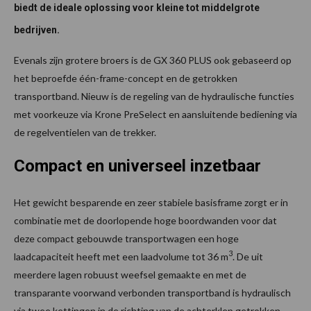
biedt de ideale oplossing voor kleine tot middelgrote
bedrijven.
Evenals zijn grotere broers is de GX 360 PLUS ook gebaseerd op
het beproefde één-frame-concept en de getrokken
transportband. Nieuw is de regeling van de hydraulische functies
met voorkeuze via Krone PreSelect en aansluitende bediening via
de regelventielen van de trekker.
Compact en universeel inzetbaar
Het gewicht besparende en zeer stabiele basisframe zorgt er in
combinatie met de doorlopende hoge boordwanden voor dat
deze compact gebouwde transportwagen een hoge
3
laadcapaciteit heeft met een laadvolume tot 36 m
. De uit
meerdere lagen robuust weefsel gemaakte en met de
transparante voorwand verbonden transportband is hydraulisch
via twee kettingen in de richting van de achterklep getrokken.