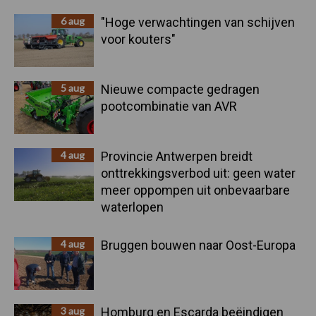
Sidebar
6 aug
"Hoge verwachtingen van schijven
voor kouters"
5 aug
Nieuwe compacte gedragen
pootcombinatie van AVR
4 aug
Provincie Antwerpen breidt
onttrekkingsverbod uit: geen water
meer oppompen uit onbevaarbare
waterlopen
4 aug
Bruggen bouwen naar Oost-Europa
3 aug
Homburg en Escarda beëindigen