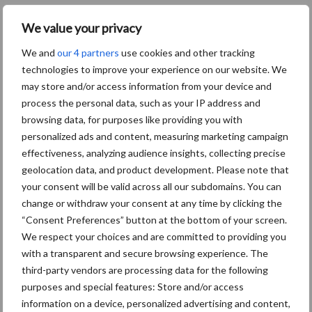
gedoseerd lossen, hydraulisch telescopisch beweegbare
We value your privacy
boord­wanden om de valhoogte te verminderen, een
weeginrichting en elektronische gedwongen besturing.
We and
our 4 partners
use cookies and other tracking
Bovendien zijn alle PRO-modellen standaard met de functie
technologies to improve your experience on our website. We
“ExactUnload” uitgerust. Die de lossnelheid aan de lengte van de
may store and/or access information from your device and
process the personal data, such as your IP address and
silo en de rijsnelheid van de trekker aanpast.
browsing data, for purposes like providing you with
Krone PreSelect voorkeuzebediening
personalized ads and content, measuring marketing campaign
effectiveness, analyzing audience insights, collecting precise
geolocation data, and product development. Please note that
De bediening van de GX PLUS-modellen vindt plaats door middel
your consent will be valid across all our subdomains. You can
van functievoorkeuze via KRONE PreSelect en de uitvoering via
change or withdraw your consent at any time by clicking the
de regelventielen van de trekker. Daardoor is de mogelijkheid
“Consent Preferences” button at the bottom of your screen.
gecreëerd om ook trekkers zonder ISOBUS voor de GX te
We respect your choices and are committed to providing you
gebruiken. De voorkeuzebediening is er in twee varianten –
with a transparent and secure browsing experience. The
KRONE PreSelect DS 50 en KRONE PreSelect Digital.
third-party vendors are processing data for the following
purposes and special features: Store and/or access
Met behulp van de elektrische voorkeuzebediening KRONE
information on a device, personalized advertising and content,
PreSelect DS 50 kunnen de hydraulische functies vooraf gekozen