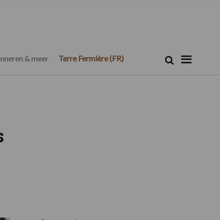
Zoeken...
Zoek
nneren & meer
Terre Fermière (FR)
s