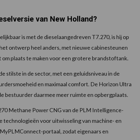
ieselversie van New Holland?
kbaar is met de dieselaangedreven T7.270, is hij op
s het ontwerp heel anders, met nieuwe cabinesteunen
tst om plaats te maken voor een grotere brandstoftank.
e stilste in de sector, met een geluidsniveau in de
tuurdersmoeheid en maximaal comfort. De Horizon Ultra
 de bestuurder daarmee meer ruimte en opbergplaats.
7.270 Methane Power CNG van de PLM Intelligence-
le technologieën voor uitwisseling van machine- en
e MyPLMConnect-portaal, zodat eigenaars en