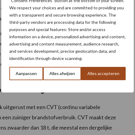
“Consent Preferences” button at the bottom of your screen.
n oplossing voor operators met een biovergister die
We respect your choices and are committed to providing you
with a transparent and secure browsing experience. The
an meerdere transporttrekkers.
third-party vendors are processing data for the following
purposes and special features: Store and/or access
tere akkerbouw- en loonbedrijven, en complexere
information on a device, personalized advertising and content,
 verschillende toepassingen met zware werktuigen
advertising and content measurement, audience research,
and services development, precise geolocation data, and
er-technologie met New Holland T7-kenmerken is
identification through device scanning.
e bedrijfskosten, autonomie, betrouwbaarheid en
Aanpassen
Alles afwijzen
Alles accepteren
ower CNG uitgerust met CVT
uitgerust met een CVT (continu variabele
en een zuiniger brandstofverbruik. CVT maakt deze
s zwaarder dan 18 t, die meestal een dergelijke