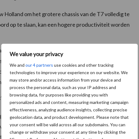
 Holland om het grotere chassis van de T7 volledig te
ord op te slaan, kan een hogere productiviteit worden
 aan boord) 178 procent meer brandstof dan de T6.180
We value your privacy
eeft de tractor meer vermogen en kan het beter met
We and
our 4 partners
use cookies and other tracking
or meer arbeidsuren tussen de tankbeurten ingezet
technologies to improve your experience on our website. We
may store and/or access information from your device and
het bereik een stuk hoger.
process the personal data, such as your IP address and
browsing data, for purposes like providing you with
steem niet meer nodig
personalized ads and content, measuring marketing campaign
effectiveness, analyzing audience insights, collecting precise
eeft, is een selectief katalytisch reductiesysteem
geolocation data, and product development. Please note that
your consent will be valid across all our subdomains. You can
over voor de opslag van brandstof. Bovendien kan de
change or withdraw your consent at any time by clicking the
et al het methaan en biomethaan dat afkomstig is