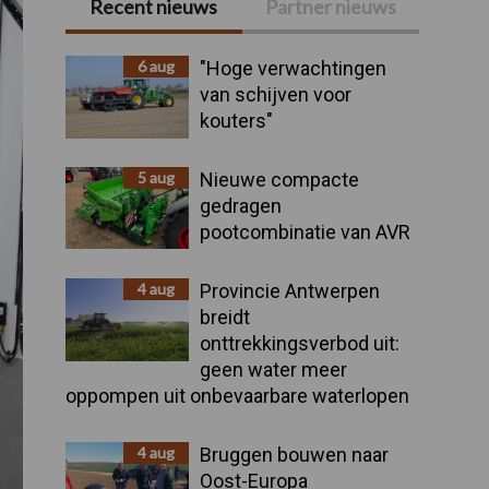
Recent nieuws
Partner nieuws
Primaire
Sidebar
6 aug
"Hoge verwachtingen
van schijven voor
kouters"
5 aug
Nieuwe compacte
gedragen
pootcombinatie van AVR
4 aug
Provincie Antwerpen
breidt
onttrekkingsverbod uit:
geen water meer
oppompen uit onbevaarbare waterlopen
4 aug
Bruggen bouwen naar
Oost-Europa