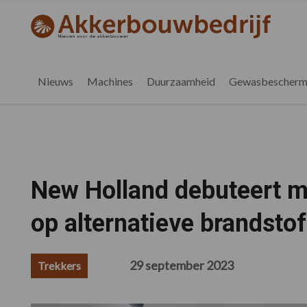
Spring
Door
Spring
Spring
naar
naar
naar
naar
akkerbouwbedrijf.be
Nieuws
de
de
de
de
hoofdnavigatie
hoofd
eerste
voettekst
voor
inhoud
sidebar
de
Nieuws
Machines
Duurzaamheid
Gewasbescherm
vlaamse
akkerbouwer
New Holland debuteert m
op alternatieve brandsto
29 september 2023
Trekkers