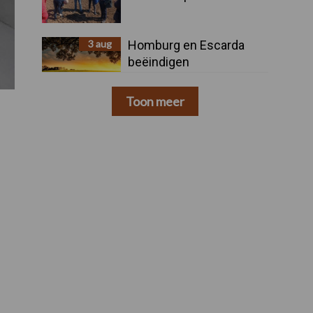
3 aug
Homburg en Escarda
beëindigen
samenwerking
Toon meer