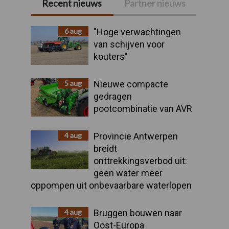
Recent nieuws
Partner nieuws
Primaire
Sidebar
6 aug
"Hoge verwachtingen
van schijven voor
kouters"
5 aug
Nieuwe compacte
gedragen
pootcombinatie van AVR
4 aug
Provincie Antwerpen
breidt
onttrekkingsverbod uit:
geen water meer
oppompen uit onbevaarbare waterlopen
4 aug
Bruggen bouwen naar
Oost-Europa