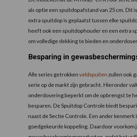
als optie een spuitdopafstand van 25 cm. Dit i
extra spuitdop is geplaatst tussen elke spui
heeft ook een spuitdophouder en een extra s
om volledige dekking te bieden en onderdoseri
Besparing in gewasbescherming
Alle series getrokken
veldspuiten
zullen ook g
serie op de markt zijn gebracht. Hieronder valt
onderdosering beperkt om de opbrengst te hel
besparen. De Spuitdop Controle biedt bespa
naast de Sectie Controle. Een ander kenmerk 
goedgekeurde koppeling. Daardoor voorkom j
gewasbeschermingsproducten, zodat het vullen 