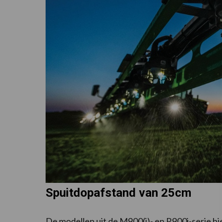
Spuitdopafstand van 25cm
De modellen uit de M900(i)- en R900i-serie b