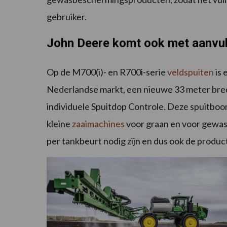
gebruiker.
John Deere komt ook met aanvul
Op de M700(i)- en R700i-serie
veldspuiten
is 
Nederlandse markt, een nieuwe 33 meter brede
individuele Spuitdop Controle. Deze spuitboom
kleine
zaaimachines
voor graan en voor gewass
per tankbeurt nodig zijn en dus ook de produc