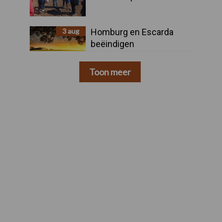
3 aug
Homburg en Escarda
beëindigen
samenwerking
Toon meer