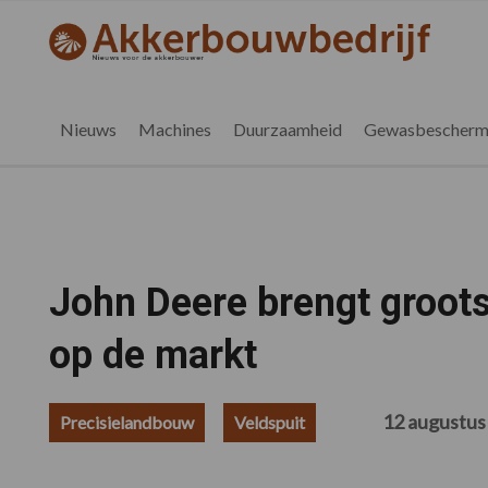
Spring
Door
Spring
Spring
naar
naar
naar
naar
akkerbouwbedrijf.be
Nieuws
de
de
de
de
hoofdnavigatie
hoofd
eerste
voettekst
voor
inhoud
sidebar
de
Nieuws
Machines
Duurzaamheid
Gewasbescherm
vlaamse
akkerbouwer
John Deere brengt groots
op de markt
12 augustus
Precisielandbouw
Veldspuit