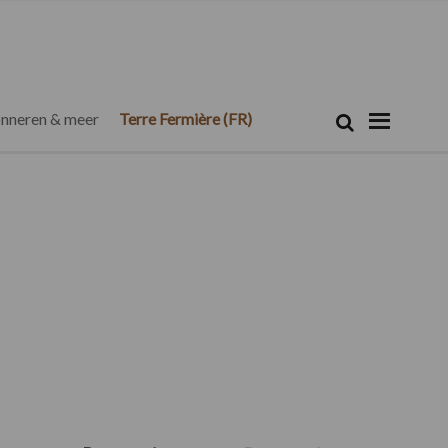
Zoeken...
Zoek
nneren & meer
Terre Fermière (FR)