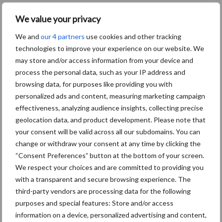
Meer lezen over:
We value your privacy
We and
our 4 partners
use cookies and other tracking
Maak uw keuze
technologies to improve your experience on our website. We
may store and/or access information from your device and
process the personal data, such as your IP address and
browsing data, for purposes like providing you with
personalized ads and content, measuring marketing campaign
Machines
Duurzaamheid
effectiveness, analyzing audience insights, collecting precise
geolocation data, and product development. Please note that
your consent will be valid across all our subdomains. You can
change or withdraw your consent at any time by clicking the
“Consent Preferences” button at the bottom of your screen.
Toon meer
We respect your choices and are committed to providing you
with a transparent and secure browsing experience. The
third-party vendors are processing data for the following
Primaire
purposes and special features: Store and/or access
Recent nieuws
Partner nieuws
information on a device, personalized advertising and content,