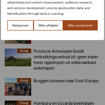
Sidebar
advertising and content measurement, audience research,
6 aug
"Hoge verwachtingen van schijven
and services development, precise geolocation data, and
voor kouters"
identification through device scanning.
Aanpassen
Alles afwijzen
Alles accepteren
5 aug
Nieuwe compacte gedragen
pootcombinatie van AVR
4 aug
Provincie Antwerpen breidt
onttrekkingsverbod uit: geen water
meer oppompen uit onbevaarbare
waterlopen
4 aug
Bruggen bouwen naar Oost-Europa
3 aug
Homburg en Escarda beëindigen