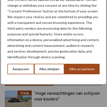
change or withdraw your consent at any time by clicking the
“Consent Preferences” button at the bottom of your screen.
We respect your choices and are committed to providing you
with a transparent and secure browsing experience. The
Machines
Duurzaamheid
third-party vendors are processing data for the following
purposes and special features: Store and/or access
information on a device, personalized advertising and content,
advertising and content measurement, audience research,
and services development, precise geolocation data, and
Toon meer
identification through device scanning.
Aanpassen
Alles afwijzen
Alles accepteren
Primaire
Recent nieuws
Partner nieuws
Sidebar
6 aug
"Hoge verwachtingen van schijven
voor kouters"