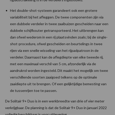
Het double-shot-systeem garandeert ook een grotere
variabiliteit bij het afleggen. De twee componenten zijn via
een dubbele verdeler in twee zaaibuizen gescheiden naar een
dubbele schijfkouter getransporteerd. Het uitbrengen kan
dan ofwel wederom in een rij plaatsvinden zoals; bij de single-
shot-procedure, ofwel gescheiden en beurtelings in twee
rijen via een snelle wisseling van het rijpadpatroon in de
verdeler. Daarnaast kan de aflegdiepte van elke tweede rij,
met een maximaal verschil van 5 cm, afzonderlijk via de
aandrukrol worden ingesteld. Dit maakt het mogelijk om twee
verschillende soorten zaaigoed telkens op de optimale
zaaidiepte uit te brengen. Of een gelijktijdige bemesting van
de tussenrijen toe te passen.
De Solitair 9+ Duo is in een werkbreedte van drie of vier meter
verkrijgbaar. De planning is dat de Solitair 9+ Duo in januari 2022
volledig beschikbaar is voor uitlevering.