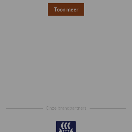
Toon meer
Footer
Onze brandpartners