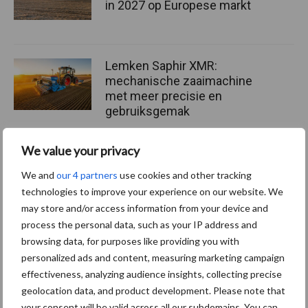
in 2027 op Europese markt
Lemken Saphir XMR:
mechanische zaaimachine
met meer precisie en
gebruiksgemak
We value your privacy
Eerste DUO zaaimachines
van ZOCON uitgeleverd
We and
our 4 partners
use cookies and other tracking
technologies to improve your experience on our website. We
may store and/or access information from your device and
process the personal data, such as your IP address and
browsing data, for purposes like providing you with
personalized ads and content, measuring marketing campaign
Meer lezen over:
effectiveness, analyzing audience insights, collecting precise
geolocation data, and product development. Please note that
Maak uw keuze
your consent will be valid across all our subdomains. You can