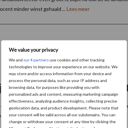
cent minder winst gehaald ...
Lees meer
We value your privacy
We and
our 4 partners
use cookies and other tracking
technologies to improve your experience on our website. We
may store and/or access information from your device and
process the personal data, such as your IP address and
kijkt vooruit: ondanks coron
browsing data, for purposes like providing you with
personalized ads and content, measuring marketing campaign
effectiveness, analyzing audience insights, collecting precise
 deel uit van de LEMKEN-groep, en heeft het afgelopen 
geolocation data, and product development. Please note that
doen. Ondanks de coronapandemie ...
your consent will be valid across all our subdomains. You can
Lees meer
change or withdraw your consent at any time by clicking the