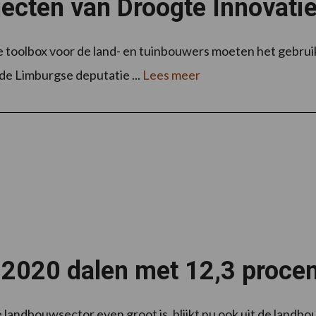
jecten van Droogte Innovati
 toolbox voor de land- en tuinbouwers moeten het gebruik
de Limburgse deputatie ...
Lees meer
 2020 dalen met 12,3 procen
 landbouwsector even groot is, blijkt nu ook uit de land