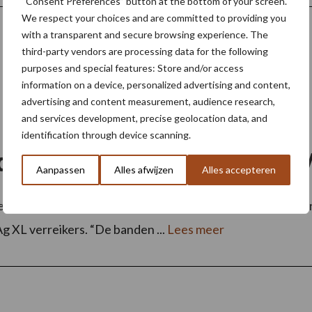
“Consent Preferences” button at the bottom of your screen.
We respect your choices and are committed to providing you
with a transparent and secure browsing experience. The
third-party vendors are processing data for the following
purposes and special features: Store and/or access
information on a device, personalized advertising and content,
advertising and content measurement, audience research,
and services development, precise geolocation data, and
identification through device scanning.
den fabrieksoptie Manitou 
Aanpassen
Alles afwijzen
Alles accepteren
ieel erkend als optie voor het assortiment MLT NewAg ver
 XL verreikers. “De banden ...
Lees meer