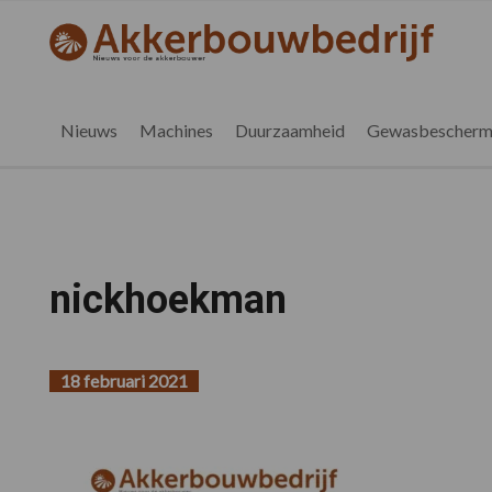
Spring
Door
Spring
naar
naar
naar
akkerbouwbedrijf.be
Nieuws
de
de
de
hoofdnavigatie
hoofd
voettekst
voor
inhoud
de
Nieuws
Machines
Duurzaamheid
Gewasbescherm
vlaamse
akkerbouwer
nickhoekman
18 februari 2021