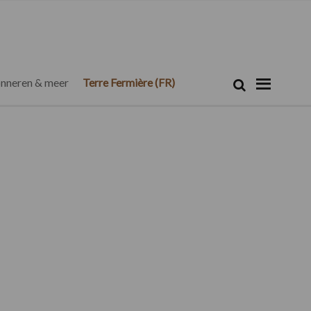
Zoeken...
Zoek
nneren & meer
Terre Fermière (FR)