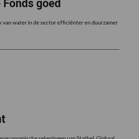
e Fonds goed
 van water in de sector efficiënter en duurzamer
t
bouweconomische rekeningen van Statbel. Globaal