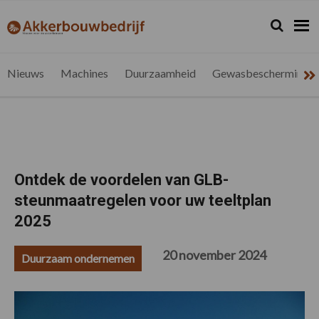
Spring
Door
Spring
Spring
naar
naar
naar
naar
Zoeken...
Zoek
akkerbouwbedrijf.be
Nieuws
de
de
de
de
hoofdnavigatie
hoofd
eerste
voettekst
voor
inhoud
sidebar
de
Nieuws
Machines
Duurzaamheid
Gewasbescherming
vlaamse
akkerbouwer
Ontdek de voordelen van GLB-
steunmaatregelen voor uw teeltplan
2025
20 november 2024
Duurzaam ondernemen