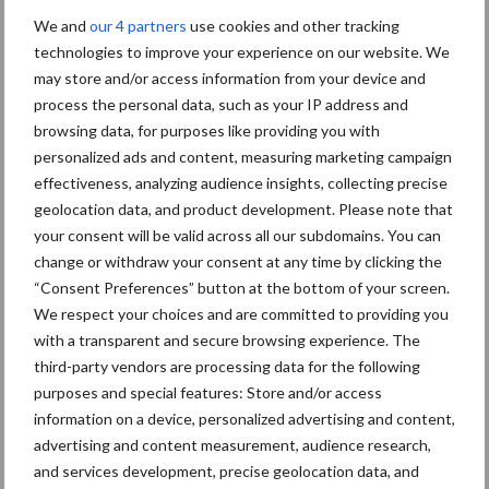
donkergroene percelen (medium, lage, hele lage en
We and
our 4 partners
use cookies and other tracking
verwaarloosbare erosiegevoeligheid).
technologies to improve your experience on our website. We
may store and/or access information from your device and
Andere maatregelen
process the personal data, such as your IP address and
browsing data, for purposes like providing you with
Naast de opgesomde maatregelen zijn er nog heel wat andere
personalized ads and content, measuring marketing campaign
maatregelen mogelijk. Landbouwers kunnen die maatregelen
effectiveness, analyzing audience insights, collecting precise
raadplegen op onze webpagina
Steun
.
geolocation data, and product development. Please note that
your consent will be valid across all our subdomains. You can
Zo zijn er maatregelen waar landbouwers steun krijgen omwille
change or withdraw your consent at any time by clicking the
van het naleven van bepaalde voorwaarden of beperkingen rond
“Consent Preferences” button at the bottom of your screen.
het gebruik van bemesting en/of gewasbeschermingsmiddelen.
We respect your choices and are committed to providing you
Het is hierbij belangrijk om de voorwaarden na te leven vanaf de
with a transparent and secure browsing experience. The
third-party vendors are processing data for the following
start van de verbintenis op 1 januari 2025. Voorbeelden zijn
purposes and special features: Store and/or access
ecologisch beheerd grasland, mechanische onkruidbestrijding,
information on a device, personalized advertising and content,
precisielandbouw via automatische GPS- of RTK-GPS-aansturing
advertising and content measurement, audience research,
,…
and services development, precise geolocation data, and