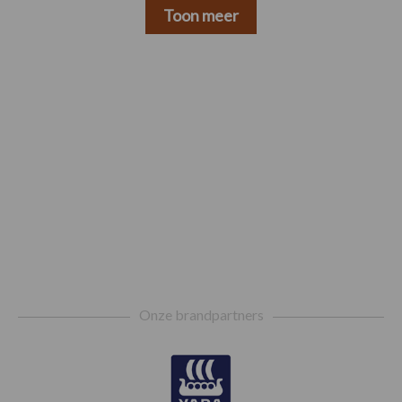
Toon meer
Footer
Onze brandpartners