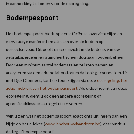
in aanmerking te komen voor de ecoregeling.
Bodempaspoort
Het bodempaspoort biedt op een efficiënte, overzichtelijke en
eenvoudige manier informatie aan over de bodem op
perceelsniveau. Dit geeft u meer inzicht in de bodems van uw
gebruikspercelen en stimuleert zo een duurzaam bodembeheer.
Door een minimum aantal bodemstalen te laten nemen en
analyseren via een erkend laboratorium dat ook geconnecteerd is
met DjustConnect, kunt u steun krijgen via deze
ecoregeling: het
actief gebruik van het bodempaspoort
. Als u deelneemt aan deze
ecoregeling, dient u ook een andere ecoregeling of
agromilieuklimaatmaatregel uit te voeren.
Wilt u zien wat het bodempaspoort exact ontsluit, neem dan een
kijkje op het e-loket (
www.landbouwvlaanderen.be
), daar vindt u
de tegel ‘bodempaspoort’.