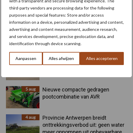
with a transparent and secure browsing experience. The
third-party vendors are processing data for the following
purposes and special features: Store and/or access
Toon meer
information on a device, personalized advertising and content,
advertising and content measurement, audience research,
and services development, precise geolocation data, and
Primaire
identification through device scanning.
Recent nieuws
Partner nieuws
Sidebar
Aanpassen
Alles afwijzen
Alles accepteren
6 aug
"Hoge verwachtingen van schijven
voor kouters"
5 aug
Nieuwe compacte gedragen
pootcombinatie van AVR
4 aug
Provincie Antwerpen breidt
onttrekkingsverbod uit: geen water
meer oppompen uit onbevaarbare