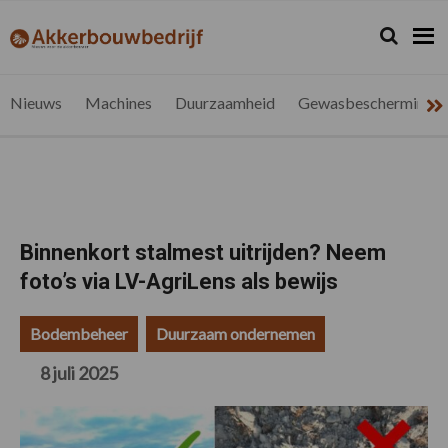
Spring
Door
Spring
Spring
naar
naar
naar
naar
Zoeken...
Zoek
akkerbouwbedrijf.be
Nieuws
de
de
de
de
hoofdnavigatie
hoofd
eerste
voettekst
voor
inhoud
sidebar
de
Nieuws
Machines
Duurzaamheid
Gewasbescherming
vlaamse
akkerbouwer
Binnenkort stalmest uitrijden? Neem
foto’s via LV-AgriLens als bewijs
Bodembeheer
Duurzaam ondernemen
8 juli 2025