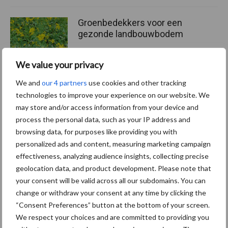
Groenbedekkers voor een
gezonde landbouwbodem
We value your privacy
We and
our 4 partners
use cookies and other tracking
technologies to improve your experience on our website. We
Meer lezen over:
may store and/or access information from your device and
process the personal data, such as your IP address and
Maak uw keuze
browsing data, for purposes like providing you with
personalized ads and content, measuring marketing campaign
effectiveness, analyzing audience insights, collecting precise
geolocation data, and product development. Please note that
your consent will be valid across all our subdomains. You can
Machines
Duurzaamheid
change or withdraw your consent at any time by clicking the
“Consent Preferences” button at the bottom of your screen.
We respect your choices and are committed to providing you