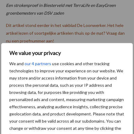
Een strokenproef in Biesterveld met TerraLife en EasyGreen
groenbemesters van DSV zaden
Dit artikel stond eerder in het vakblad De Loonwerker. Het hele
artikel lezen of soortgelijke artikelen thuis op de mat? Vraag dan
nu een proefnummer aan!
We value your privacy
Tekst: Martin de Vries
Beeld: DSV zaden
We and
our 4 partners
use cookies and other tracking
technologies to improve your experience on our website. We
Meer artikelen over
may store and/or access information from your device and
process the personal data, such as your IP address and
“Hoge verwachtingen van
browsing data, for purposes like providing you with
schijven voor kouters”
personalized ads and content, measuring marketing campaign
effectiveness, analyzing audience insights, collecting precise
geolocation data, and product development. Please note that
your consent will be valid across all our subdomains. You can
change or withdraw your consent at any time by clicking the
Nieuwe compacte