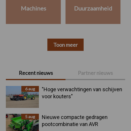
Machines
Duurzaamheid
Toon meer
Primaire
Recent nieuws
Partner nieuws
Sidebar
6 aug
"Hoge verwachtingen van schijven
voor kouters"
5 aug
Nieuwe compacte gedragen
pootcombinatie van AVR