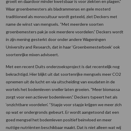
groeit en daardoor minder kwetsbaar is voor ziekten en plagen.”
Waar groenbemesters als bladrammenas en gele mosterd
traditioneel als monocultuur wordt geteeld, ziet Deckers met
name de winst van mengsels. “Met meerdere soorten
groenbemesters pak je ook meerdere voordelen.” Deckers wordt
in zijn mening gesterkt door onder andere Wageningen
University and Research, dat in haar ‘Groenbemesterboek’ ook
soortenrijke mixen adviseert.
Met een recent Duits onderzoeksproject is dat recentelijk nog
bekrachtigd. Hier blijkt uit dat soortenrijke mengsels meer CO2
opnemen uit de lucht en via uitscheiding van exudaten in de
wortels het bodemleven sneller laten groeien. “Meer biomassa
zorgt voor een actiever bodemleven.” Deckers typeert het als
‘onzichtbare voordelen’. “Stapje voor stapje krijgen we meer zich
op wat er ondergronds gebeurt. Er wordt aangetoond dat een
goed mengsel het bodemleven positief beïnvloed en meer
nuttige nutriënten beschikbaar maakt. Dat is niet alleen wat wij