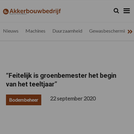
Spring
Door
Spring
Spring
naar
naar
naar
naar
Zoeken...
Zoek
akkerbouwbedrijf.be
Nieuws
de
de
de
de
hoofdnavigatie
hoofd
eerste
voettekst
voor
inhoud
sidebar
de
Nieuws
Machines
Duurzaamheid
Gewasbescherming
vlaamse
akkerbouwer
“Feitelijk is groenbemester het begin
van het teeltjaar”
22 september 2020
Bodembeheer