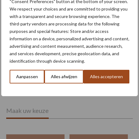
“Consent Preferences” button at the bottom of your screen.
gedragen pootcombinatie
We respect your choices and are committed to providing you
van AVR
with a transparent and secure browsing experience. The
third-party vendors are processing data for the following
purposes and special features: Store and/or access
Provincie Antwerpen breidt
information on a device, personalized advertising and content,
onttrekkingsverbod uit:
advertising and content measurement, audience research,
geen water meer
and services development, precise geolocation data, and
oppompen uit onbevaarbare
identification through device scanning.
waterlopen
Aanpassen
Alles afwijzen
Alles accepteren
Meer lezen over:
Maak uw keuze