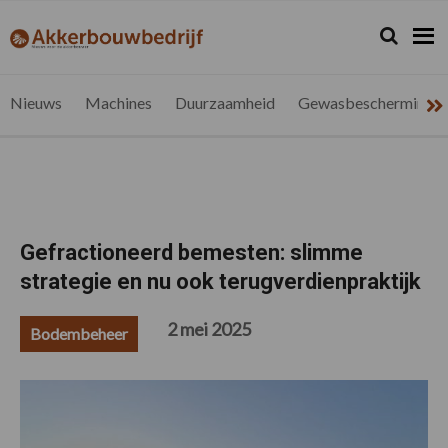
Spring
Door
Spring
Spring
naar
naar
naar
naar
Zoeken...
Zoek
akkerbouwbedrijf.be
Nieuws
de
de
de
de
hoofdnavigatie
hoofd
eerste
voettekst
voor
inhoud
sidebar
de
Nieuws
Machines
Duurzaamheid
Gewasbescherming
vlaamse
akkerbouwer
Gefractioneerd bemesten: slimme
strategie en nu ook terugverdienpraktijk
2 mei 2025
Bodembeheer