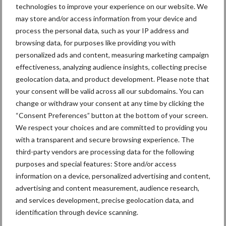
“Grond is ons canvas”
technologies to improve your experience on our website. We
may store and/or access information from your device and
process the personal data, such as your IP address and
browsing data, for purposes like providing you with
personalized ads and content, measuring marketing campaign
effectiveness, analyzing audience insights, collecting precise
Groenbedekkers voor een
geolocation data, and product development. Please note that
gezonde landbouwbodem
your consent will be valid across all our subdomains. You can
change or withdraw your consent at any time by clicking the
“Consent Preferences” button at the bottom of your screen.
We respect your choices and are committed to providing you
with a transparent and secure browsing experience. The
Meer lezen over:
third-party vendors are processing data for the following
purposes and special features: Store and/or access
information on a device, personalized advertising and content,
Maak uw keuze
advertising and content measurement, audience research,
and services development, precise geolocation data, and
identification through device scanning.