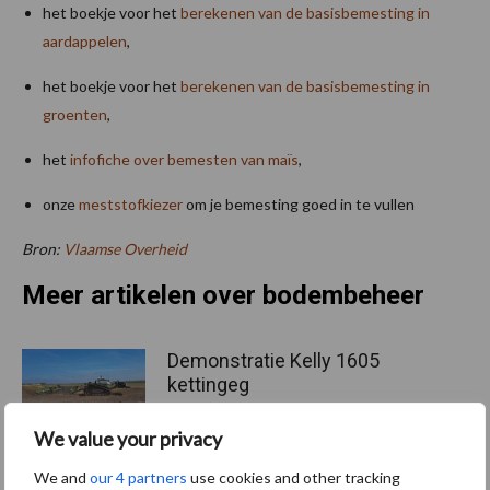
het boekje voor het
berekenen van de basisbemesting in
aardappelen
,
het boekje voor het
berekenen van de basisbemesting in
groenten
,
het
infofiche over bemesten van maïs
,
onze
meststofkiezer
om je bemesting goed in te vullen
Bron:
Vlaamse Overheid
Meer artikelen over bodembeheer
Demonstratie Kelly 1605
kettingeg
We value your privacy
We and
our 4 partners
use cookies and other tracking