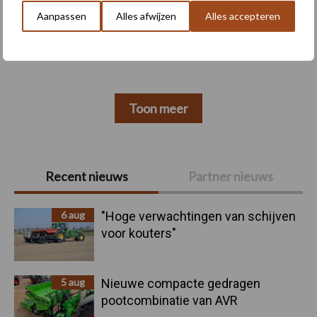
Aanpassen
Alles afwijzen
Alles accepteren
Machines
Duurzaamheid
Toon meer
Primaire
Recent nieuws
Partner nieuws
Sidebar
6 aug
"Hoge verwachtingen van schijven
voor kouters"
5 aug
Nieuwe compacte gedragen
pootcombinatie van AVR