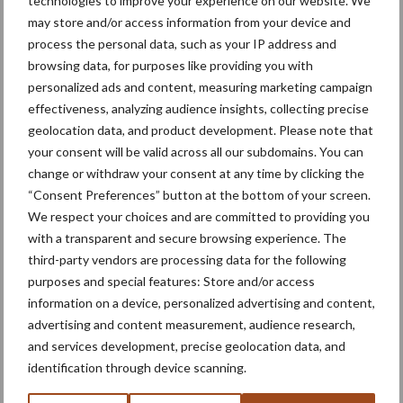
technologies to improve your experience on our website. We
Machines
Duurzaamheid
may store and/or access information from your device and
process the personal data, such as your IP address and
browsing data, for purposes like providing you with
personalized ads and content, measuring marketing campaign
effectiveness, analyzing audience insights, collecting precise
Toon meer
geolocation data, and product development. Please note that
your consent will be valid across all our subdomains. You can
change or withdraw your consent at any time by clicking the
Primaire
“Consent Preferences” button at the bottom of your screen.
Recent nieuws
Partner nieuws
We respect your choices and are committed to providing you
Sidebar
with a transparent and secure browsing experience. The
6 aug
"Hoge verwachtingen van schijven
third-party vendors are processing data for the following
voor kouters"
purposes and special features: Store and/or access
information on a device, personalized advertising and content,
advertising and content measurement, audience research,
5 aug
Nieuwe compacte gedragen
and services development, precise geolocation data, and
pootcombinatie van AVR
identification through device scanning.