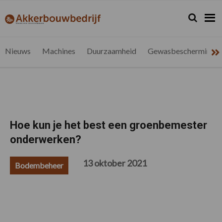
Spring
Door
Spring
Spring
naar
naar
naar
naar
Zoeken...
Zoek
akkerbouwbedrijf.be
Nieuws
de
de
de
de
hoofdnavigatie
hoofd
eerste
voettekst
voor
inhoud
sidebar
de
Nieuws
Machines
Duurzaamheid
Gewasbescherming
vlaamse
akkerbouwer
Hoe kun je het best een groenbemester
onderwerken?
13 oktober 2021
Bodembeheer