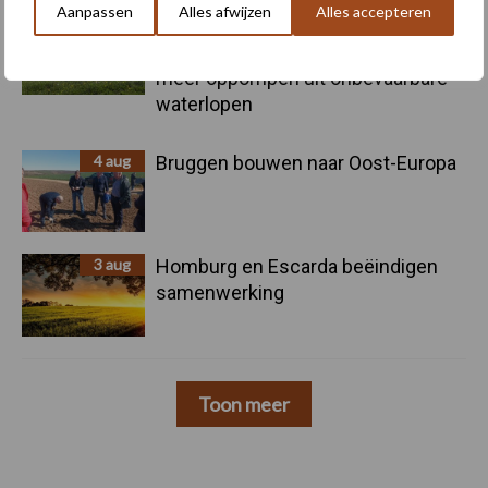
Aanpassen
Alles afwijzen
Alles accepteren
4 aug
Provincie Antwerpen breidt
onttrekkingsverbod uit: geen water
meer oppompen uit onbevaarbare
waterlopen
4 aug
Bruggen bouwen naar Oost-Europa
3 aug
Homburg en Escarda beëindigen
samenwerking
Toon meer