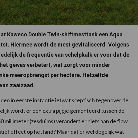
aar Kaweco Double Twin-shiftmesttank een Aqua
atst. Hiermee wordt de mest gevitaliseerd. Volgens
elijk de frequentie van schelpkalk er voor dat de
 het gewas verbetert, wat zorgt voor minder
flinke meeropbrengst per hectare. Hetzelfde
 van zaaizaad.
en in eerste instantie ietwat sceptisch tegenover de
itelijk wordt er een extra pijpje gemonteerd tussen de
 millimeter (zesduims) verandert er niets aan de flow
tief effect op het land? Maar dat er wel degelijk wat