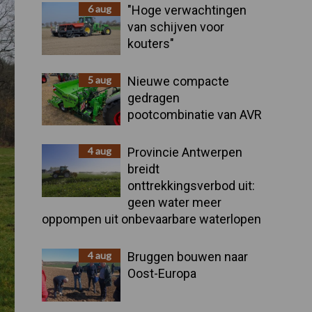
Sidebar
6 aug
"Hoge verwachtingen
van schijven voor
kouters"
5 aug
Nieuwe compacte
gedragen
pootcombinatie van AVR
4 aug
Provincie Antwerpen
breidt
onttrekkingsverbod uit:
geen water meer
oppompen uit onbevaarbare waterlopen
4 aug
Bruggen bouwen naar
Oost-Europa