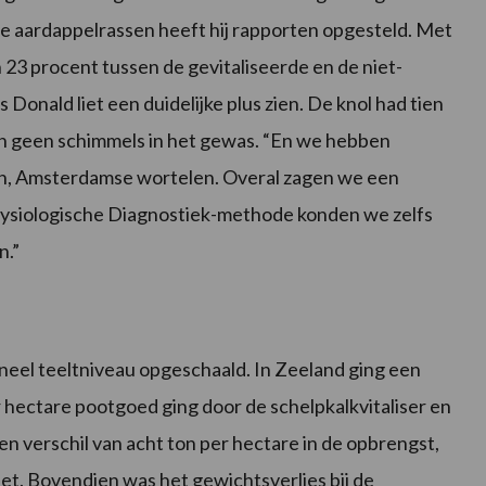
e aardappelrassen heeft hij rapporten opgesteld. Met
23 procent tussen de gevitaliseerde en de niet-
Donald liet een duidelijke plus zien. De knol had tien
en geen schimmels in het gewas. “En we hebben
ien, Amsterdamse wortelen. Overal zagen we een
Fysiologische Diagnostiek-methode konden we zelfs
n.”
eel teeltniveau opgeschaald. In Zeeland ging een
 hectare pootgoed ging door de schelpkalkvitaliser en
een verschil van acht ton per hectare in de opbrengst,
iet. Bovendien was het gewichtsverlies bij de