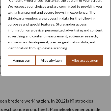
“Consent Preferences” button at the bottom of your screen.
dat het een natuurlijk bouwmateriaal is, weten we van
We respect your choices and are committed to providing you
with a transparent and secure browsing experience. The
akte in gesprek met een natuurgenezer, die hem
third-party vendors are processing data for the following
uikt als geneesmiddel. “Het spectrum van
purposes and special features: Store and/or access
information on a device, personalized advertising and content,
opneembaar te zijn in ons lichaam.” Als hobby is hij
advertising and content measurement, audience research,
chelpkalk zou kunnen. “Bij de beoordeling van
and services development, precise geolocation data, and
identification through device scanning.
aan water, zagen we dat er onwaarschijnlijke
 de trillingsfrequentie van schelpkalk aan water
Aanpassen
Alles afwijzen
Alles accepteren
erlei organismen.” Dit leidde in 2003 tot de oprichting
vitaliseren van kraanwater.
en bredere werking zien. In 2012 is hij strookjes
De geschoonde grond heeft Pannekoek gemengd in de