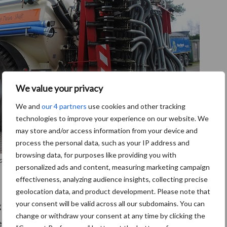
We value your privacy
We and
our 4 partners
use cookies and other tracking
technologies to improve your experience on our website. We
may store and/or access information from your device and
process the personal data, such as your IP address and
browsing data, for purposes like providing you with
helpkalk waar de mest zonder vertraging doorheen gaat.
personalized ads and content, measuring marketing campaign
effectiveness, analyzing audience insights, collecting precise
geolocation data, and product development. Please note that
your consent will be valid across all our subdomains. You can
an schelpkalk op het spoor toen hij voor een
change or withdraw your consent at any time by clicking the
erkte. Schelpkalk wordt gebruikt als een mortel voor