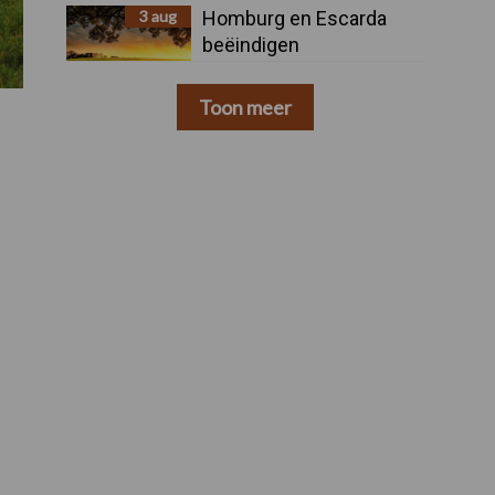
3 aug
Homburg en Escarda
beëindigen
samenwerking
Toon meer