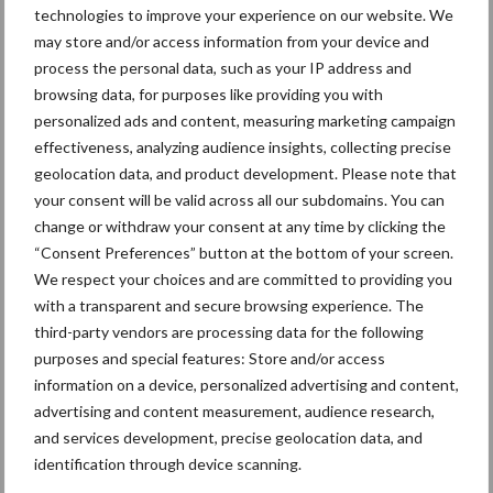
“Grond is ons canvas”
technologies to improve your experience on our website. We
may store and/or access information from your device and
process the personal data, such as your IP address and
browsing data, for purposes like providing you with
personalized ads and content, measuring marketing campaign
effectiveness, analyzing audience insights, collecting precise
Groenbedekkers voor een
geolocation data, and product development. Please note that
gezonde landbouwbodem
your consent will be valid across all our subdomains. You can
change or withdraw your consent at any time by clicking the
“Consent Preferences” button at the bottom of your screen.
We respect your choices and are committed to providing you
with a transparent and secure browsing experience. The
Meer lezen over:
third-party vendors are processing data for the following
purposes and special features: Store and/or access
information on a device, personalized advertising and content,
Maak uw keuze
advertising and content measurement, audience research,
and services development, precise geolocation data, and
identification through device scanning.