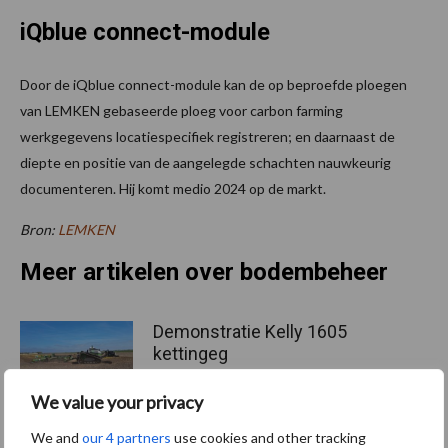
iQblue connect-module
Door de iQblue connect-module kan de op beproefde ploegen
van LEMKEN gebaseerde ploeg voor carbon farming
werkgegevens locatiespecifiek registreren; en daarnaast de
diepte en positie van de aangelegde schachten nauwkeurig
documenteren. Hij komt medio 2024 op de markt.
Bron:
LEMKEN
Meer artikelen over bodembeheer
Demonstratie Kelly 1605
kettingeg
We value your privacy
We and
our 4 partners
use cookies and other tracking