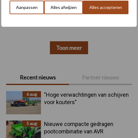
Aanpassen
Alles afwijzen
Alles accepteren
Machines
Duurzaamheid
Toon meer
Primaire
Recent nieuws
Partner nieuws
Sidebar
6 aug
"Hoge verwachtingen van schijven
voor kouters"
5 aug
Nieuwe compacte gedragen
pootcombinatie van AVR