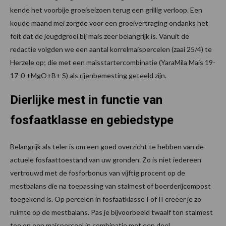
kende het voorbije groeiseizoen terug een grillig verloop. Een
koude maand mei zorgde voor een groeivertraging ondanks het
feit dat de jeugdgroei bij mais zeer belangrijk is. Vanuit de
redactie volgden we een aantal korrelmaispercelen (zaai 25/4) te
Herzele op; die met een maïsstartercombinatie (YaraMila Mais 19-
17-0 +MgO+B+ S) als rijenbemesting geteeld zijn.
Dierlijke mest in functie van
fosfaatklasse en gebiedstype
Belangrijk als teler is om een goed overzicht te hebben van de
actuele fosfaattoestand van uw gronden. Zo is niet iedereen
vertrouwd met de fosforbonus van vijftig procent op de
mestbalans die na toepassing van stalmest of boerderijcompost
toegekend is. Op percelen in fosfaatklasse I of II creëer je zo
ruimte op de mestbalans. Pas je bijvoorbeeld twaalf ton stalmest
toe op een maisperceel in combinatie met een deel