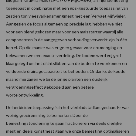
kilogram YaraMila Mais (19-17- 0 + MgO+B+S) als rijenbemesting
toegepast in combinatie met een gps-gestuurde toepassing van
zestien ton vleesvarkensmengmest met een Vervaet-vijfwieler.
Aangezien de focus algemeen op precisie lag, hebben we niet
voor een blend gekozen maar voor een maisstarter waarbij alle
componenten in de aangegeven verhouding verwerkt zijn in één
korrel. Op die manier was er geen gevaar voor ontmenging en
bekwamen we een exacte verdeling. De bodem werd vrij grof
klaargelegd om het dichtslibben van de bodem te voorkomen en
voldoende drainagecapaciteit te behouden. Ondanks de koude
maand mei zagen we bij de jonge planten een duidelijk
vergroeningseffect gekoppeld aan een betere
wortelontwikkeling.
De herbicidentoepassing is in het vierbladstadium gedaan. Er was
weinig groeiremming te bemerken. Door de
bemestingstoediening te gaan fractioneren via deels dierlijke
mest en deels kunstmest gaan we onze bemesting optimaliseren