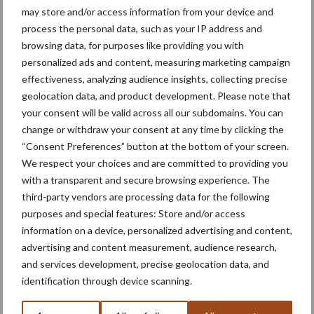
may store and/or access information from your device and
Oogstresultaat
process the personal data, such as your IP address and
browsing data, for purposes like providing you with
De juiste impact van een teelttechniekkeuze valt maar exact te
personalized ads and content, measuring marketing campaign
evalueren bij de oogst. De korrelmaisproef (LG 31.240 denttype
effectiveness, analyzing audience insights, collecting precise
met FAO 230) is geoogst op 7 november met een totale
geolocation data, and product development. Please note that
opbrengst van 81 ton over de 4,8 hectare en dit bij een
your consent will be valid across all our subdomains. You can
vochtgehalte van 34,9 procent. Rekenen we dit terug naar een
change or withdraw your consent at any time by clicking the
referentieel vochtgehalte van dertig procent dan komen we op
“Consent Preferences” button at the bottom of your screen.
drogestofbasis uit op een opbrengst van 15,6 ton per hectare.
We respect your choices and are committed to providing you
with a transparent and secure browsing experience. The
third-party vendors are processing data for the following
purposes and special features: Store and/or access
information on a device, personalized advertising and content,
advertising and content measurement, audience research,
and services development, precise geolocation data, and
identification through device scanning.