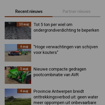
Primaire
Recent nieuws
Partner nieuws
Sidebar
10 aug
Tot 5 ton per wiel om
ondergrondverdichting te beperken
6 aug
"Hoge verwachtingen van schijven
voor kouters"
5 aug
Nieuwe compacte gedragen
pootcombinatie van AVR
4 aug
Provincie Antwerpen breidt
onttrekkingsverbod uit: geen water
meer oppompen uit onbevaarbare