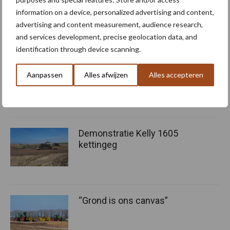
information on a device, personalized advertising and content,
Bron en beeld:
Reesink Agri
advertising and content measurement, audience research,
Meer artikelen over bodembeheer
and services development, precise geolocation data, and
identification through device scanning.
Tot 5 ton per wiel om
Aanpassen
Alles afwijzen
Alles accepteren
ondergrondverdichting te
beperken
Demonstratie Kelly 1605
kettingeg
“Grond is ons canvas”