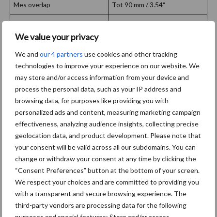
Mes overlap
Tot 90 mm / 3.54“
Afstand tussen tandrijen
50 cm / 11.80“
We value your privacy
Frame hoogte
60 cm / 23.60“
We and
our 4 partners
use cookies and other tracking
Volg eg
3 rijen van 12 mm / 0.47“
technologies to improve your experience on our website. We
tanden
may store and/or access information from your device and
process the personal data, such as your IP address and
Diepte verstelling
Hydraulisch
browsing data, for purposes like providing you with
personalized ads and content, measuring marketing campaign
Werkdiepte geleiding achter
Rol of wielen
effectiveness, analyzing audience insights, collecting precise
geolocation data, and product development. Please note that
Werkdiepte geleiding voor
Wielen
your consent will be valid across all our subdomains. You can
Opties
Nivelleer schrapers, LED
change or withdraw your consent at any time by clicking the
verlichting en reflectie,
“Consent Preferences” button at the bottom of your screen.
carbide hardmetalen messen,
We respect your choices and are committed to providing you
with a transparent and secure browsing experience. The
etc.
third-party vendors are processing data for the following
purposes and special features: Store and/or access