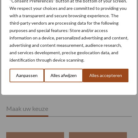
“Consent Preferences” button at the bottom of your screen.
gedragen pootcombinatie
We respect your choices and are committed to providing you
van AVR
with a transparent and secure browsing experience. The
third-party vendors are processing data for the following
purposes and special features: Store and/or access
Provincie Antwerpen breidt
information on a device, personalized advertising and content,
onttrekkingsverbod uit:
advertising and content measurement, audience research,
geen water meer
and services development, precise geolocation data, and
oppompen uit onbevaarbare
identification through device scanning.
waterlopen
Aanpassen
Alles afwijzen
Alles accepteren
Meer lezen over:
Maak uw keuze