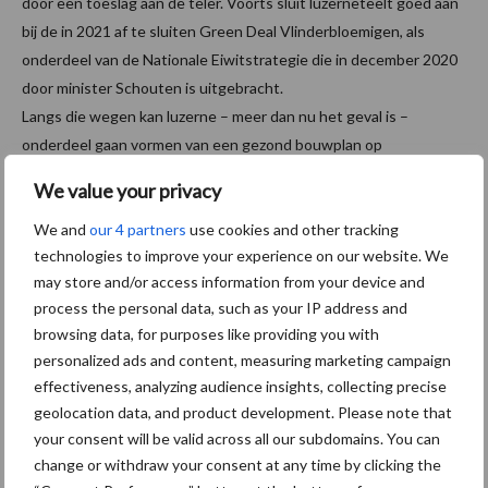
door een toeslag aan de teler. Voorts sluit luzerneteelt goed aan
bij de in 2021 af te sluiten Green Deal Vlinderbloemigen, als
onderdeel van de Nationale Eiwitstrategie die in december 2020
door minister Schouten is uitgebracht.
Langs die wegen kan luzerne – meer dan nu het geval is –
onderdeel gaan vormen van een gezond bouwplan op
akkerbouwbedrijven in héél Nederland.
We value your privacy
Bron:
Provincie Zeeland
We and
our 4 partners
use cookies and other tracking
technologies to improve your experience on our website. We
Meer artikelen over
may store and/or access information from your device and
process the personal data, such as your IP address and
“Hoge verwachtingen van
browsing data, for purposes like providing you with
schijven voor kouters”
personalized ads and content, measuring marketing campaign
effectiveness, analyzing audience insights, collecting precise
geolocation data, and product development. Please note that
your consent will be valid across all our subdomains. You can
change or withdraw your consent at any time by clicking the
Nieuwe compacte