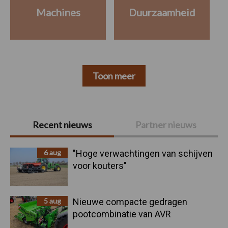
Machines
Duurzaamheid
Toon meer
Primaire
Recent nieuws
Partner nieuws
Sidebar
6 aug
"Hoge verwachtingen van schijven
voor kouters"
5 aug
Nieuwe compacte gedragen
pootcombinatie van AVR