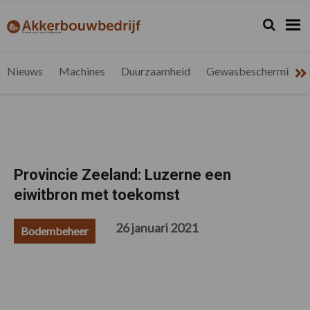
Spring
Door
Spring
Spring
naar
naar
naar
naar
Zoeken...
Zoek
akkerbouwbedrijf.be
Nieuws
de
de
de
de
hoofdnavigatie
hoofd
eerste
voettekst
voor
inhoud
sidebar
de
Nieuws
Machines
Duurzaamheid
Gewasbescherming
vlaamse
akkerbouwer
Provincie Zeeland: Luzerne een
eiwitbron met toekomst
26 januari 2021
Bodembeheer