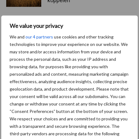
koppelen
We value your privacy
Meer lezen over:
We and
our 4 partners
use cookies and other tracking
technologies to improve your experience on our website. We
Maak uw keuze
may store and/or access information from your device and
process the personal data, such as your IP address and
browsing data, for purposes like providing you with
personalized ads and content, measuring marketing campaign
effectiveness, analyzing audience insights, collecting precise
Machines
Duurzaamheid
geolocation data, and product development. Please note that
your consent will be valid across all our subdomains. You can
change or withdraw your consent at any time by clicking the
“Consent Preferences” button at the bottom of your screen.
We respect your choices and are committed to providing you
with a transparent and secure browsing experience. The
Toon meer
third-party vendors are processing data for the following