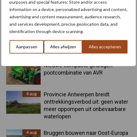
purposes and special features: Store and/or access
information on a device, personalized advertising and content,
Primaire
advertising and content measurement, audience research,
Recent nieuws
Partner nieuws
and services development, precise geolocation data, and
Sidebar
identification through device scanning.
6 aug
"Hoge verwachtingen van schijven
voor kouters"
Aanpassen
Alles afwijzen
Alles accepteren
5 aug
Nieuwe compacte gedragen
pootcombinatie van AVR
4 aug
Provincie Antwerpen breidt
onttrekkingsverbod uit: geen water
meer oppompen uit onbevaarbare
waterlopen
4 aug
Bruggen bouwen naar Oost-Europa