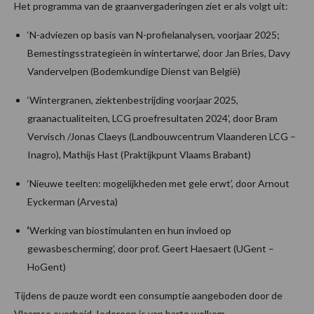
Het programma van de graanvergaderingen ziet er als volgt uit:
‘N-adviezen op basis van N-profielanalysen, voorjaar 2025;
Bemestingsstrategieën in wintertarwe’, door Jan Bries, Davy
Vandervelpen (Bodemkundige Dienst van België)
‘Wintergranen, ziektenbestrijding voorjaar 2025,
graanactualiteiten, LCG proefresultaten 2024’, door Bram
Vervisch /Jonas Claeys (Landbouwcentrum Vlaanderen LCG –
Inagro), Mathijs Hast (Praktijkpunt Vlaams Brabant)
‘Nieuwe teelten: mogelijkheden met gele erwt’, door Arnout
Eyckerman (Arvesta)
‘
Werking van biostimulanten en hun invloed op
gewasbescherming’, door prof. Geert Haesaert (UGent –
HoGent)
Tijdens de pauze wordt een consumptie aangeboden door de
Vlaamse overheid. Iedereen is van harte welkom.