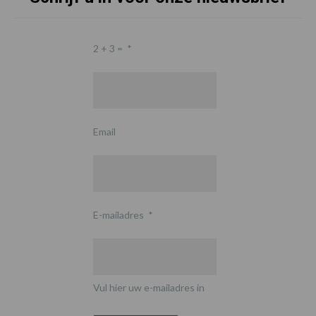
2 + 3 =
*
Email
E-mailadres
*
Vul hier uw e-mailadres in