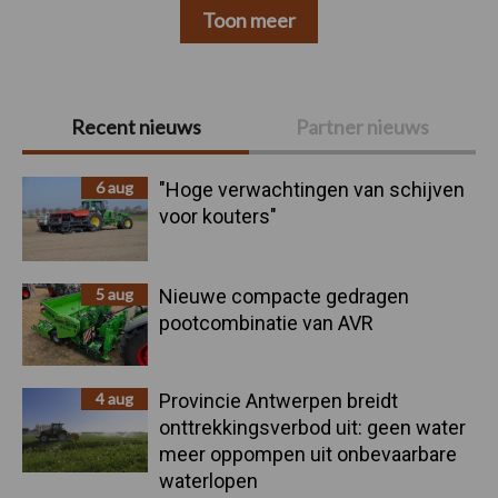
Toon meer
Primaire
Recent nieuws
Partner nieuws
Sidebar
6 aug
"Hoge verwachtingen van schijven
voor kouters"
5 aug
Nieuwe compacte gedragen
pootcombinatie van AVR
4 aug
Provincie Antwerpen breidt
onttrekkingsverbod uit: geen water
meer oppompen uit onbevaarbare
waterlopen