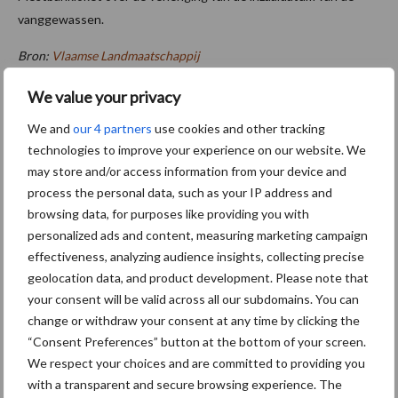
vanggewassen. ​ ​
Bron:
V
laamse Landmaatschappij
Meer artikelen over aardappelen
We value your privacy
oogsten
We and
our 4 partners
use cookies and other tracking
technologies to improve your experience on our website. We
OECD-FAO: akkerbouw
may store and/or access information from your device and
groeit richting 2035 vooral
process the personal data, such as your IP address and
door hogere opbrengsten,
browsing data, for purposes like providing you with
niet door prijzen
personalized ads and content, measuring marketing campaign
effectiveness, analyzing audience insights, collecting precise
geolocation data, and product development. Please note that
HAK combineert
your consent will be valid across all our subdomains. You can
onkruidbestrijdingstechniek
change or withdraw your consent at any time by clicking the
en in één werkgang
“Consent Preferences” button at the bottom of your screen.
We respect your choices and are committed to providing you
with a transparent and secure browsing experience. The