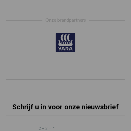
Footer
Onze brandpartners
Schrijf u in voor onze nieuwsbrief
2 + 2 =
*