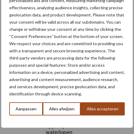
personalized ads and content, measuring marketing campaign
effectiveness, analyzing audience insights, collecting precise
Meer artikelen over
geolocation data, and product development. Please note that
your consent will be valid across all our subdomains. You can
“Hoge verwachtingen van
change or withdraw your consent at any time by clicking the
schijven voor kouters”
“Consent Preferences” button at the bottom of your screen.
We respect your choices and are committed to providing you
with a transparent and secure browsing experience. The
third-party vendors are processing data for the following
purposes and special features: Store and/or access
Nieuwe compacte
information on a device, personalized advertising and content,
gedragen pootcombinatie
advertising and content measurement, audience research,
van AVR
and services development, precise geolocation data, and
identification through device scanning.
Provincie Antwerpen breidt
Aanpassen
Alles afwijzen
Alles accepteren
onttrekkingsverbod uit:
geen water meer
oppompen uit onbevaarbare
waterlopen