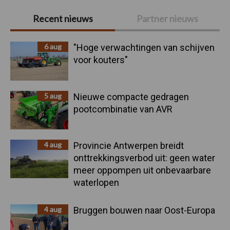
Primaire
Recent nieuws
Partner nieuws
Sidebar
6 aug
"Hoge verwachtingen van schijven
voor kouters"
5 aug
Nieuwe compacte gedragen
pootcombinatie van AVR
4 aug
Provincie Antwerpen breidt
onttrekkingsverbod uit: geen water
meer oppompen uit onbevaarbare
waterlopen
4 aug
Bruggen bouwen naar Oost-Europa