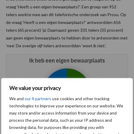
vraag ‘Heeft u een eigen bewaarplaats?’. Een groep van 952
telers werkte mee aan dit telefonische onderzoek van Prosu. Op
de vraag ‘Heeft u een eigen bewaarplaats?’ antwoordden 616
telers (65 procent) ‘ja’. Daarnaast geven 331 telers (35 procent)
aan geen eigen bewaarplaats te hebben door te antwoorden met
‘nee’. De overige vijf telers antwoordden ‘weet ik niet’.
We value your privacy
We and
our 4 partners
use cookies and other tracking
technologies to improve your experience on our website. We
may store and/or access information from your device and
process the personal data, such as your IP address and
browsing data, for purposes like providing you with
Tekst en beeld: Esmee Groot Roessink