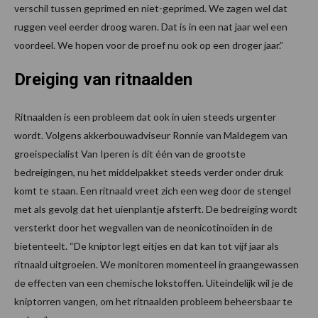
verschil tussen geprimed en niet-geprimed. We zagen wel dat
ruggen veel eerder droog waren. Dat is in een nat jaar wel een
voordeel. We hopen voor de proef nu ook op een droger jaar.”
Dreiging van ritnaalden
Ritnaalden is een probleem dat ook in uien steeds urgenter
wordt. Volgens akkerbouwadviseur Ronnie van Maldegem van
groeispecialist Van Iperen is dit één van de grootste
bedreigingen, nu het middelpakket steeds verder onder druk
komt te staan. Een ritnaald vreet zich een weg door de stengel
met als gevolg dat het uienplantje afsterft. De bedreiging wordt
versterkt door het wegvallen van de neonicotinoïden in de
bietenteelt. “De kniptor legt eitjes en dat kan tot vijf jaar als
ritnaald uitgroeien. We monitoren momenteel in graangewassen
de effecten van een chemische lokstoffen. Uiteindelijk wil je de
kniptorren vangen, om het ritnaalden probleem beheersbaar te