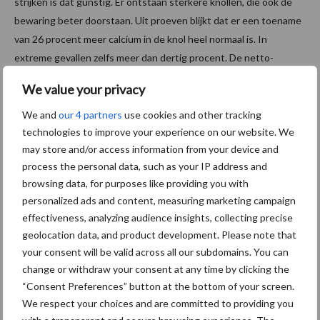
strijken is dat gunstig. Er ontstaan sterkere knollen, die ook de
bewaring beter doorstaan. Uit proeven blijkt dat er een toename
van 26 procent meer calcium in de knol heel normaal is. In
extreme gevallen zelfs meer dan dertig procent. De netto-
opbrengsten lagen ten opzichte van het gemiddelde zeven
We value your privacy
procent hoger en er werd een grovere sortering waargenomen.
We and
our 4 partners
use cookies and other tracking
technologies to improve your experience on our website. We
may store and/or access information from your device and
process the personal data, such as your IP address and
browsing data, for purposes like providing you with
personalized ads and content, measuring marketing campaign
effectiveness, analyzing audience insights, collecting precise
geolocation data, and product development. Please note that
your consent will be valid across all our subdomains. You can
change or withdraw your consent at any time by clicking the
“Consent Preferences” button at the bottom of your screen.
We respect your choices and are committed to providing you
Zo’n 750 belangstellenden werden in groepen van twaalf