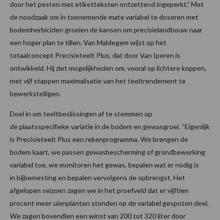
door het pesten met etiketteksten ontzettend ingeperkt.” Met
de noodzaak om in toenemende mate variabel te doseren met
bodemherbiciden groeien de kansen om precisielandbouw naar
een hoger plan te tillen. Van Maldegem wijst op het
totaalconcept Precisieteelt Plus, dat door Van Iperen is
ontwikkeld. Hij ziet mogelijkheden om, vooral op lichtere koppen,
met vijf stappen maximalisatie van het teeltrendement te
bewerkstelligen.
Doel in om teeltbeslissingen af te stemmen op
de plaatsspecifieke variatie in de bodem en gewasgroei. “Eigenlijk
is Precisieteelt Plus een rekenprogramma. We brengen de
bodem kaart, we passen gewasbescherming of grondbewerking
variabel toe, we monitoren het gewas, bepalen wat er nodig is
in bijbemesting en bepalen vervolgens de opbrengst. Het
afgelopen seizoen zagen we in het proefveld dat er vijftien
procent meer uienplanten stonden op de variabel gespoten deel.
We zagen bovendien een winst van 200 tot 320 liter door