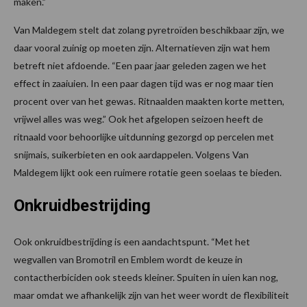
maken.”
Van Maldegem stelt dat zolang pyretroïden beschikbaar zijn, we
daar vooral zuinig op moeten zijn. Alternatieven zijn wat hem
betreft niet afdoende. “Een paar jaar geleden zagen we het
effect in zaaiuien. In een paar dagen tijd was er nog maar tien
procent over van het gewas. Ritnaalden maakten korte metten,
vrijwel alles was weg.” Ook het afgelopen seizoen heeft de
ritnaald voor behoorlijke uitdunning gezorgd op percelen met
snijmais, suikerbieten en ook aardappelen. Volgens Van
Maldegem lijkt ook een ruimere rotatie geen soelaas te bieden.
Onkruidbestrijding
Ook onkruidbestrijding is een aandachtspunt. “Met het
wegvallen van Bromotril en Emblem wordt de keuze in
contactherbiciden ook steeds kleiner. Spuiten in uien kan nog,
maar omdat we afhankelijk zijn van het weer wordt de flexibiliteit