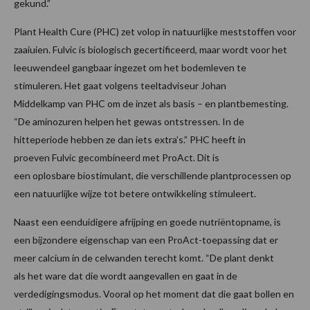
gekund.”
Plant Health Cure (PHC) zet volop in natuurlijke meststoffen voor
zaaiuien. Fulvic is biologisch gecertificeerd, maar wordt voor het
leeuwendeel gangbaar ingezet om het bodemleven te
stimuleren. Het gaat volgens teeltadviseur Johan
Middelkamp van PHC om de inzet als basis – en plantbemesting.
“De aminozuren helpen het gewas ontstressen. In de
hitteperiode hebben ze dan iets extra’s.” PHC heeft in
proeven Fulvic gecombineerd met ProAct. Dit is
een oplosbare biostimulant, die verschillende plantprocessen op
een natuurlijke wijze tot betere ontwikkeling stimuleert.
Naast een eenduidigere afrijping en goede nutriëntopname, is
een bijzondere eigenschap van een ProAct-toepassing dat er
meer calcium in de celwanden terecht komt. “De plant denkt
als het ware dat die wordt aangevallen en gaat in de
verdedigingsmodus. Vooral op het moment dat die gaat bollen en