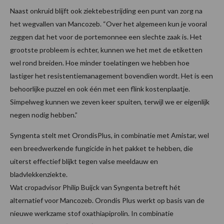
Naast onkruid blijft ook ziektebestrijding een punt van zorg na
het wegvallen van Mancozeb. “Over het algemeen kun je vooral
zeggen dat het voor de portemonnee een slechte zaak is. Het
grootste probleem is echter, kunnen we het met de etiketten
wel rond breiden. Hoe minder toelatingen we hebben hoe
lastiger het resistentiemanagement bovendien wordt. Het is een
behoorlijke puzzel en ook één met een flink kostenplaatje.
Simpelweg kunnen we zeven keer spuiten, terwijl we er eigenlijk
negen nodig hebben.”
Syngenta stelt met OrondisPlus, in combinatie met Amistar, wel
een breedwerkende fungicide in het pakket te hebben, die
uiterst effectief blijkt tegen valse meeldauw en
bladvlekkenziekte.
Wat cropadvisor Philip Buijck van Syngenta betreft hét
alternatief voor Mancozeb. Orondis Plus werkt op basis van de
nieuwe werkzame stof oxathiapiprolin. In combinatie