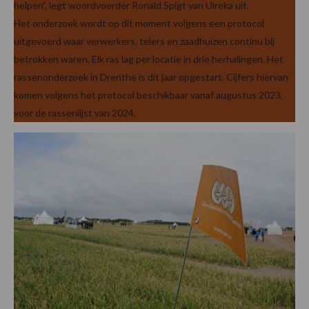
helpen”, legt woordvoerder Ronald Spigt van Uireka uit.
Het onderzoek wordt op dit moment volgens een protocol
uitgevoerd waar verwerkers, telers en zaadhuizen continu bij
betrokken waren. Elk ras lag per locatie in drie herhalingen. Het
rassenonderzoek in Drenthe is dit jaar opgestart. Cijfers hiervan
komen volgens het protocol beschikbaar vanaf augustus 2023,
voor de rassenlijst van 2024.