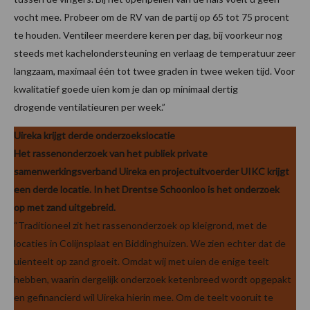
vocht mee. Probeer om de RV van de partij op 65 tot 75 procent
te houden. Ventileer meerdere keren per dag, bij voorkeur nog
steeds met kachelondersteuning en verlaag de temperatuur zeer
langzaam, maximaal één tot twee graden in twee weken tijd. Voor
kwalitatief goede uien kom je dan op minimaal dertig
drogende ventilatieuren per week.”
Uireka krijgt derde onderzoekslocatie
Het rassenonderzoek van het publiek private
samenwerkingsverband Uireka en projectuitvoerder UIKC krijgt
een derde locatie. In het Drentse Schoonloo is het onderzoek
op met zand uitgebreid.
“Traditioneel zit het rassenonderzoek op kleigrond, met de
locaties in Colijnsplaat en Biddinghuizen. We zien echter dat de
uienteelt op zand groeit. Omdat wij met uien de enige teelt
hebben, waarin dergelijk onderzoek ketenbreed wordt opgepakt
en gefinancierd wil Uireka hierin mee. Om de teelt vooruit te