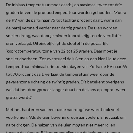
De inblaas temperatuur moet daarbij op maximaal twee tot drie
graden boven de producttemperatuur worden gehouden. “Zodra
de RV van de partij naar 75 tot tachtig procent daalt, warm dan
de partij versneld verder naar dertig graden. De uien worden
sneller droog, waardoor je minder koprot krijgt en de ventilatie-
uren verlaagd. Uiteindelijk ligt de sleutel in de gevaarlijk
‘koprottemperatuurzone’ van 22 tot 25 graden. Daar moet je
sneller doorheen. Zet eventueel de luiken op een kier. Houd deze
temperatuur minimaal drie tot vier dagen vol. Zodra de RV naar 65
tot 70 procent daalt, verlaag de temperatuur weer door de
gevarenzone richting de twintig graden. Dit betekent overigens
wel dat het droogproces langer duurt en de kans op koprot weer
groter wordt.”
Met het hanteren van een ruime nadroogfase wordt ook veel
voorkomen. “Als de uien bovenin droog aanvoelen, is het zaak om
na te drogen. De halzen van de uien mogen niet meer rollen
tussen de vingers. Bij het openpellen van de hals voelt u geen