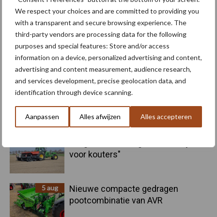
Machines
Duurzaamheid
We respect your choices and are committed to providing you
with a transparent and secure browsing experience. The
third-party vendors are processing data for the following
purposes and special features: Store and/or access
information on a device, personalized advertising and content,
Toon meer
advertising and content measurement, audience research,
and services development, precise geolocation data, and
identification through device scanning.
Primaire
Recent nieuws
Partner nieuws
Aanpassen
Alles afwijzen
Alles accepteren
Sidebar
6 aug
"Hoge verwachtingen van schijven
voor kouters"
5 aug
Nieuwe compacte gedragen
pootcombinatie van AVR