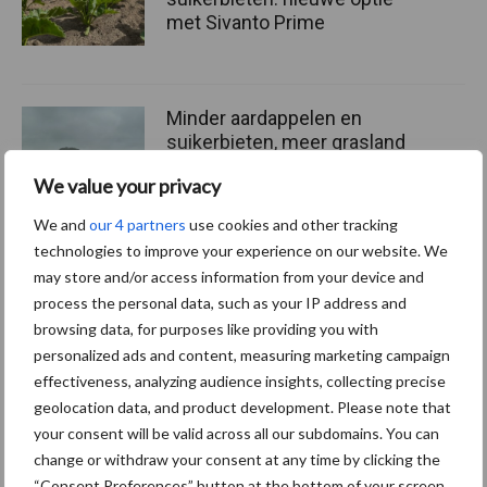
met Sivanto Prime
Minder aardappelen en
suikerbieten, meer grasland
en
We value your privacy
biodiversiteitsvriendelijke
teelten
We and
our 4 partners
use cookies and other tracking
technologies to improve your experience on our website. We
may store and/or access information from your device and
process the personal data, such as your IP address and
Meer lezen over:
browsing data, for purposes like providing you with
personalized ads and content, measuring marketing campaign
Maak uw keuze
effectiveness, analyzing audience insights, collecting precise
geolocation data, and product development. Please note that
your consent will be valid across all our subdomains. You can
change or withdraw your consent at any time by clicking the
“Consent Preferences” button at the bottom of your screen.