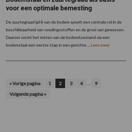
voor een optimale bemesting
De zuurtegraad (pH) van de bodem speelt een centrale rol in de
beschikbaarheid van voedingsstoffen en de groei van gewassen.
Daarom vormt het meten van de bodemtoestand via een
bodemstaal een eerste stap in een gerichte ...
Lees meer
Interim
Ga
Pagina
Pagina
Pagina
Pagina
Pagina
«
Vorige pagina
1
2
3
4
9
…
naar
pagina's
Ga
Volgende pagina »
zijn
naar
weggelaten