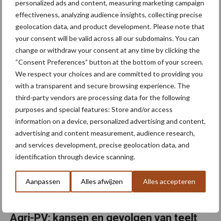
personalized ads and content, measuring marketing campaign
Belgische aardappelproducten scoren in
effectiveness, analyzing audience insights, collecting precise
Azië tijdens FHA Singapore
geolocation data, and product development. Please note that
your consent will be valid across all our subdomains. You can
De Belgische aardappelsector heeft haar sterke internationale
change or withdraw your consent at any time by clicking the
positie laten zien op de vakbeurs Food & Hospitality Asia (FHA) in
“Consent Preferences” button at the bottom of your screen.
Singapore. De aardappelverwerkende bedrijven Agristo, Ecofrost
We respect your choices and are committed to providing you
SA-NV, Global Fries, Pomuni en ...
Lees meer
with a transparent and secure browsing experience. The
third-party vendors are processing data for the following
purposes and special features: Store and/or access
30 april 2026
information on a device, personalized advertising and content,
advertising and content measurement, audience research,
and services development, precise geolocation data, and
identification through device scanning.
Aanpassen
Alles afwijzen
Alles accepteren
Agri-PV: kansen en gevolgen van teelt