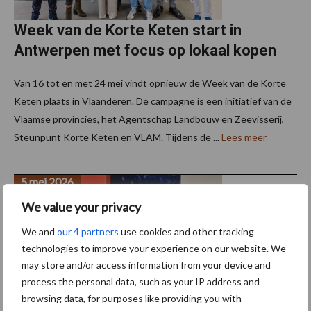
Week van de Korte Keten start in
Antwerpen met focus op lokaal kopen
Van 16 tot en met 24 mei vindt opnieuw de Week van de Korte
Keten plaats in Vlaanderen. De campagne is een initiatief van de
Vlaamse provincies, het Agentschap Landbouw en Zeevisserij,
Steunpunt Korte Keten en VLAM. Tijdens de ...
Lees meer
5 mei 2026
We value your privacy
We and
our 4 partners
use cookies and other tracking
technologies to improve your experience on our website. We
may store and/or access information from your device and
process the personal data, such as your IP address and
browsing data, for purposes like providing you with