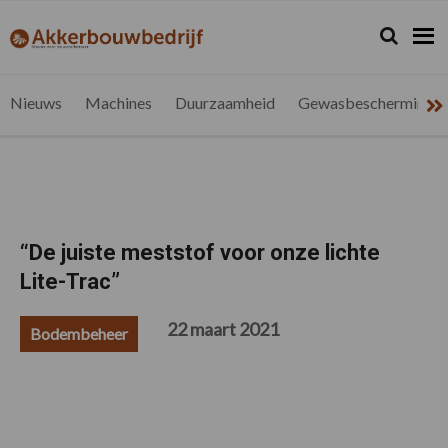
Spring
Door
Spring
Spring
naar
naar
naar
naar
Zoeken...
Zoek
akkerbouwbedrijf.be
Nieuws
de
de
de
de
hoofdnavigatie
hoofd
eerste
voettekst
voor
inhoud
sidebar
de
Nieuws
Machines
Duurzaamheid
Gewasbescherming
vlaamse
akkerbouwer
“De juiste meststof voor onze lichte
Lite-Trac”
22 maart 2021
Bodembeheer