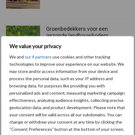
Groenbedekkers voor een
gezonde landbouwbodem
We value your privacy
We and
our 4 partners
use cookies and other tracking
technologies to improve your experience on our website. We
may store and/or access information from your device and
Meer lezen over:
process the personal data, such as your IP address and
browsing data, for purposes like providing you with
Maak uw keuze
personalized ads and content, measuring marketing campaign
effectiveness, analyzing audience insights, collecting precise
geolocation data, and product development. Please note that
your consent will be valid across all our subdomains. You can
change or withdraw your consent at any time by clicking the
Machines
Duurzaamheid
“Consent Preferences” button at the bottom of your screen.