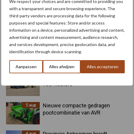
We respect your choices and are committed to providing you
with a transparent and secure browsing experience. The
third-party vendors are processing data for the following
purposes and special features: Store and/or access
information on a device, personalized advertising and content,
Toon meer
advertising and content measurement, audience research,
and services development, precise geolocation data, and
identification through device scanning.
Primaire
Recent nieuws
Partner nieuws
Aanpassen
Alles afwijzen
Alles accepteren
Sidebar
6 aug
"Hoge verwachtingen van schijven
voor kouters"
5 aug
Nieuwe compacte gedragen
pootcombinatie van AVR
4 aug
Provincie Antwerpen breidt