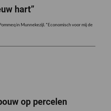
euw hart”
j Pommeq in Munnekezijl. “Economisch voor mij de
pbouw op percelen