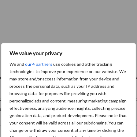
We value your privacy
We and
our 4 partners
use cookies and other tracking
technologies to improve your experience on our website. We
mpost voor een vruchtbare 
may store and/or access information from your device and
process the personal data, such as your IP address and
browsing data, for purposes like providing you with
beteren en koolstof vast te leggen? Tijdens een boeiend
personalized ads and content, measuring marketing campaign
epassingen van compost en ...
Lees meer
effectiveness, analyzing audience insights, collecting precise
geolocation data, and product development. Please note that
your consent will be valid across all our subdomains. You can
change or withdraw your consent at any time by clicking the